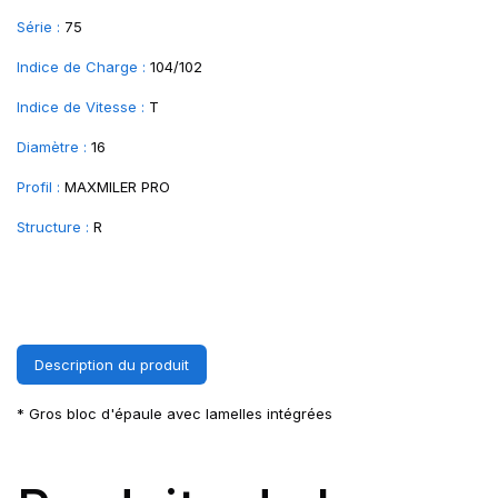
Série :
75
Indice de Charge :
104/102
Indice de Vitesse :
T
Diamètre :
16
Profil :
MAXMILER PRO
Structure :
R
Description du produit
* Gros bloc d'épaule avec lamelles intégrées