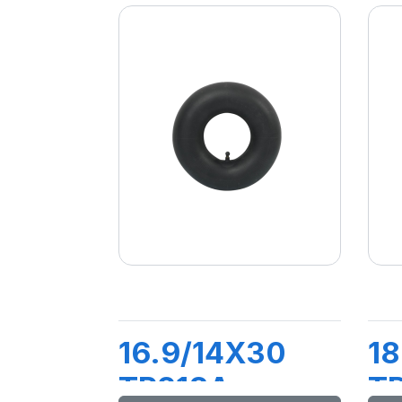
16.9/14X30
18
TR218A
T