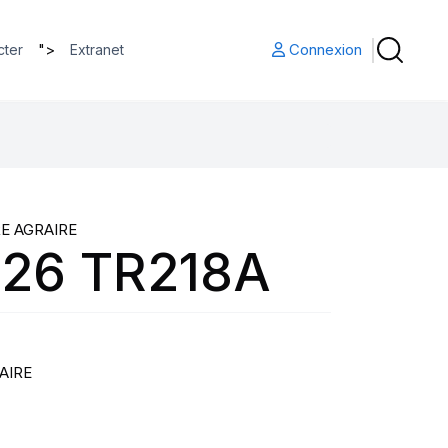
">
Connexion
cter
Extranet
E AGRAIRE
X26 TR218A
AIRE