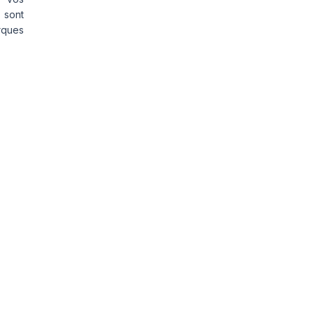
 sont
rques