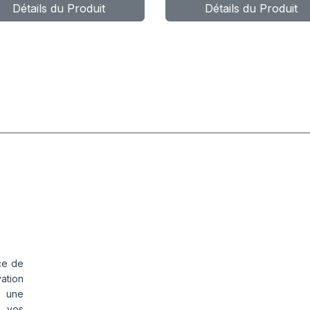
Détails du Produit
Détails du Produit
ce de
vation
s une
s vos