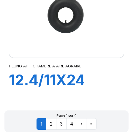
HEUNG AH - CHAMBRE A AIRE AGRAIRE
12.4/11X24
TR218A
Page 1 sur 4
1
2
3
4
›
»