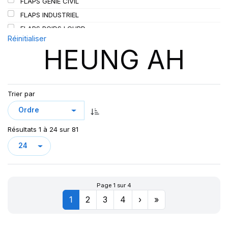
FLAPS GENIE CIVIL
SIOC
(23)
FLAPS INDUSTRIEL
SPEEDWAYS
(64)
FLAPS POIDS LOURD
STICA
(3)
Réinitialiser
HEUNG AH
TIGAR
(24)
Trier par
Résultats 1 à 24 sur 81
Page 1 sur 4
1
2
3
4
›
»