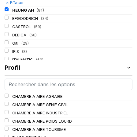
×
Effacer
HEUNG AH
(81)
BFGOODRICH
(34)
CASTROL
(59)
DEBICA
(68)
Giti
(29)
IRIS
(8)
ITALMATIC
(60)
Profil
KLEBER
(116)
LASSA
(174)
LING LONG
(152)
MICHELIN
(345)
CHAMBRE A AIRE AGRAIRE
MITAS
(95)
CHAMBRE A AIRE GENIE CIVIL
Mondolfo ferro
(31)
CHAMBRE A AIRE INDUSTRIEL
PIRELLI
(419)
CHAMBRE A AIRE POIDS LOURD
PROMETEON
(18)
CHAMBRE A AIRE TOURISME
SCHRADER
(24)