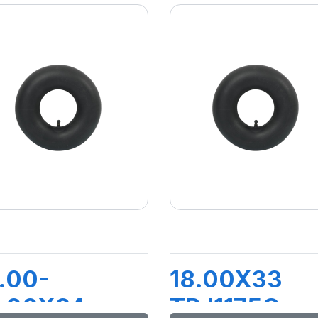
.00-
18.00X33
4.00X24
TRJ1175C