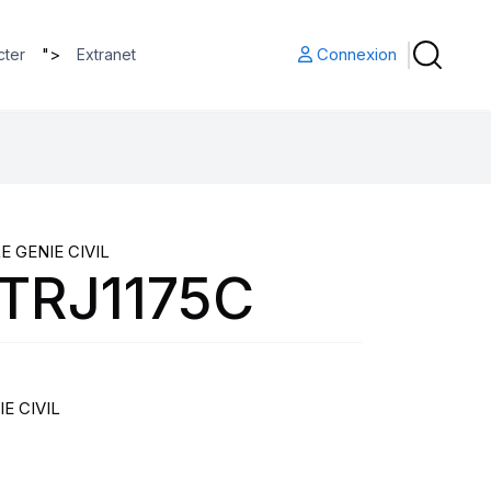
">
Connexion
cter
Extranet
E GENIE CIVIL
 TRJ1175C
E CIVIL