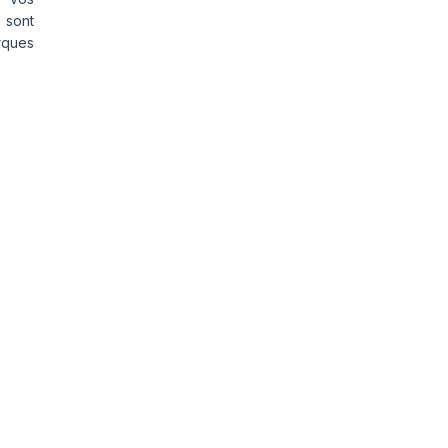
 sont
rques