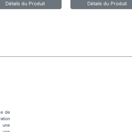
Détails du Produit
Détails du Produit
R220A
ce de
vation
s une
s vos