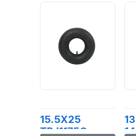
15.5X25
13
TRJ1175C
1