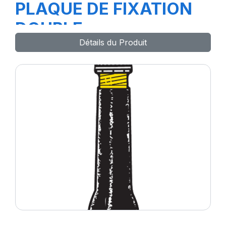
PLAQUE DE FIXATION
DOUBLE
Détails du Produit
REF.1431(attache)