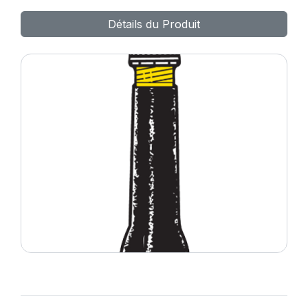
DEMONTER LES
Détails du Produit
BOUCHONS REF.9055