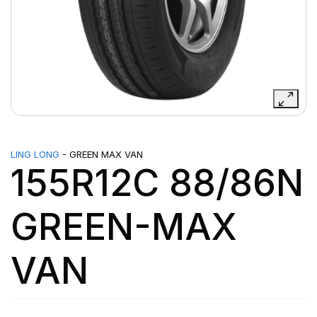
LING LONG
- GREEN MAX VAN
155R12C 88/86N
GREEN-MAX
VAN