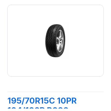
195/70R15C 10PR
104/102R R666