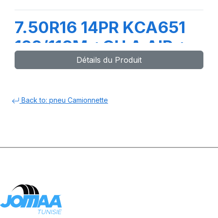
7.50R16 14PR KCA651
122/118M +CH A AIR +
Détails du Produit
FLAP
Back to: pneu Camionnette