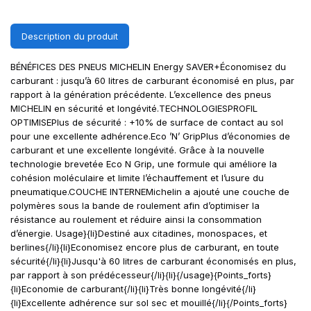
Description du produit
BÉNÉFICES DES PNEUS MICHELIN Energy SAVER+Économisez du
carburant : jusqu’à 60 litres de carburant économisé en plus, par
rapport à la génération précédente. L’excellence des pneus
MICHELIN en sécurité et longévité.TECHNOLOGIESPROFIL
OPTIMISEPlus de sécurité : +10% de surface de contact au sol
pour une excellente adhérence.Eco ’N’ GripPlus d’économies de
carburant et une excellente longévité. Grâce à la nouvelle
technologie brevetée Eco N Grip, une formule qui améliore la
cohésion moléculaire et limite l’échauffement et l’usure du
pneumatique.COUCHE INTERNEMichelin a ajouté une couche de
polymères sous la bande de roulement afin d’optimiser la
résistance au roulement et réduire ainsi la consommation
d’énergie. Usage}{li}Destiné aux citadines, monospaces, et
berlines{/li}{li}Economisez encore plus de carburant, en toute
sécurité{/li}{li}Jusqu'à 60 litres de carburant économisés en plus,
par rapport à son prédécesseur{/li}{li}{/usage}{Points_forts}
{li}Economie de carburant{/li}{li}Très bonne longévité{/li}
{li}Excellente adhérence sur sol sec et mouillé{/li}{/Points_forts}