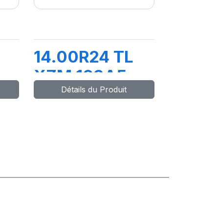
14.00R24 TL
XZM 193A5
Détails du Produit
STABIL'X