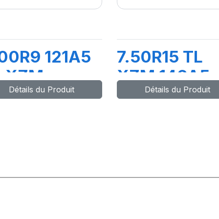
00R9 121A5
7.50R15 TL
L XZM
XZM 146A5
Détails du Produit
Détails du Produit