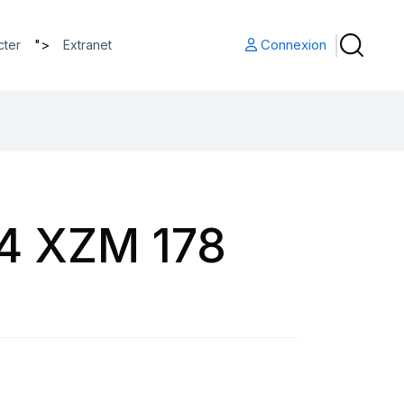
">
Connexion
cter
Extranet
4 XZM 178