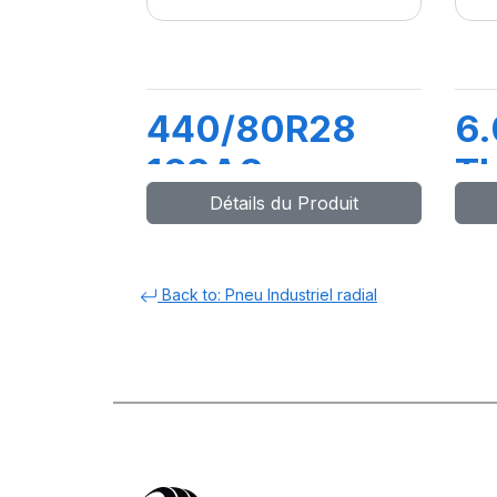
440/80R28
6.
163A8
T
Détails du Produit
BIBLOAD HARD
SURFACE
Back to: Pneu Industriel radial