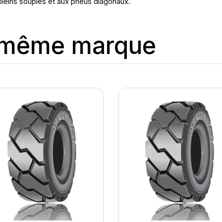
leins souples et aux pneus diagonaux.
a même marque