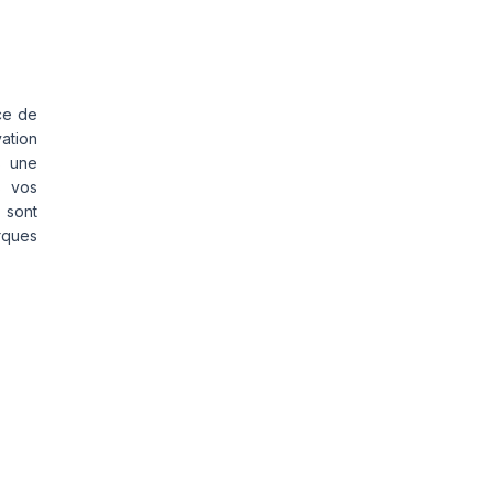
ce de
vation
s une
s vos
 sont
rques