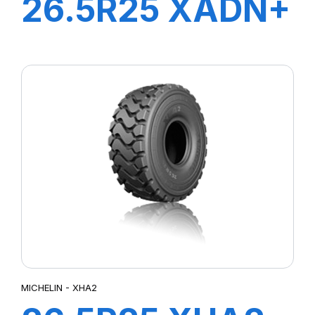
26.5R25 XADN+
E3** TL
MICHELIN - XHA2