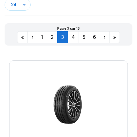
LATITUDE TOUR HP
122
LATTITUDE CROSS
126/124
LATTITUDE SPORT 3
128
LATTITUDE TOUR HP (N1)²
129/127
Page 3 sur 15
LTA/S
132/130
«
‹
1
2
3
4
5
6
›
»
LTX A/T
133/131
LTX AT2
134/131
OMNIBIB
136
PILOTE SPORT 4 SUV
139
PILOTE SUP SPORT
140/138
PILOTE XLC
141
PILOT POWER
142/139
PILOT SPORT 2
143
PILOT SPORT 3
143/141
PILOT SPORT 4
144/144
PILOT SPORT4
146
PILOT SPORT 4 (M0)
147/145