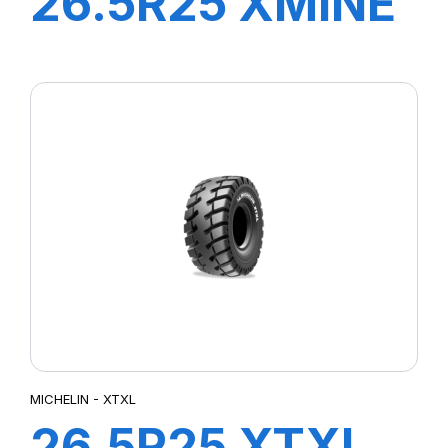
26.5R25 XMINE
D2 PRO L5 TL
***
MICHELIN - XTXL
26.5R25 XTXL