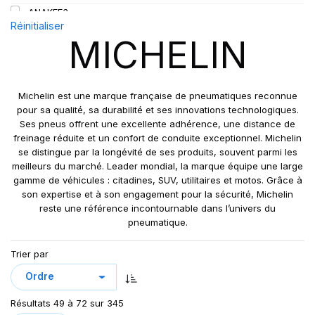
L5
450
ANAKEE3
110
M
Réinitialiser
480
ANNEAU
110/108
MICHELIN
R
520
BIBLOAD HARD SURFACE
111
S
BIBSTEEL ALL TERRAIN
112
T
BIBSTEEL HARD SURFACE
112/110
Michelin est une marque française de pneumatiques reconnue
V
CUP 2
pour sa qualité, sa durabilité et ses innovations technologiques.
113
W
Ses pneus offrent une excellente adhérence, une distance de
CUP2
113/111
freinage réduite et un confort de conduite exceptionnel. Michelin
Y
ENERGY SAVER
115
se distingue par la longévité de ses produits, souvent parmi les
ENERGY SAVER+
meilleurs du marché. Leader mondial, la marque équipe une large
115/113
gamme de véhicules : citadines, SUV, utilitaires et motos. Grâce à
IND POWER CL
116
son expertise et à son engagement pour la sécurité, Michelin
L5** XLDD2
116/114
reste une référence incontournable dans l’univers du
LATITUDE CROSS
pneumatique.
117/116
LATITUDE CROSS DT
119/116
Trier par
LATITUDE SPORT
121
LATITUDE SPORT 3
121/118
LATITUDE SPORT3
121/120
Résultats 49 à 72 sur 345