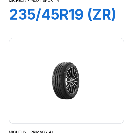
MICHELIN - PILOT SPORT 4
235/45R19 (ZR)
99Y XL PILOT
SPORT 4 ST
MICHELIN - PRIMACY 4+