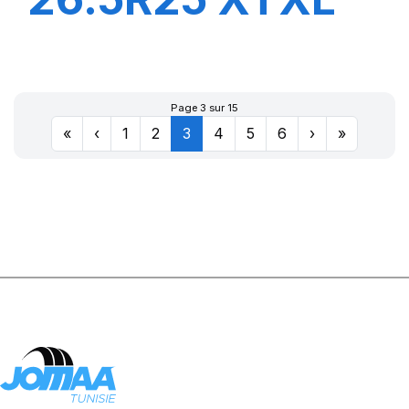
E4****L4***
TL
Page 3 sur 15
«
‹
1
2
3
4
5
6
›
»