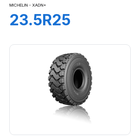
MICHELIN - XADN+
23.5R25
XADN+E3**TL
185B