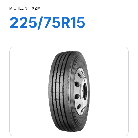
MICHELIN - XZM
225/75R15
149A5 TL XZM