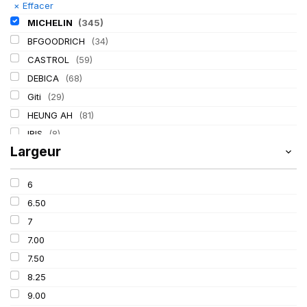
×
Effacer
MICHELIN
(345)
BFGOODRICH
(34)
CASTROL
(59)
DEBICA
(68)
Giti
(29)
HEUNG AH
(81)
IRIS
(8)
Largeur
ITALMATIC
(60)
KLEBER
(116)
6
LASSA
(174)
6.50
LING LONG
(152)
7
MITAS
(95)
7.00
Mondolfo ferro
(31)
7.50
PIRELLI
(419)
8.25
PROMETEON
(18)
9.00
SCHRADER
(24)