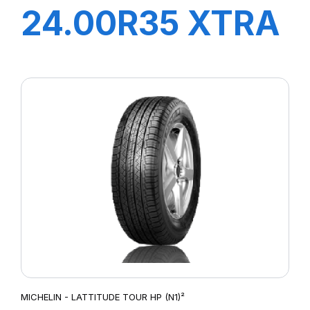
24.00R35 XTRA
PROTECT B E4
TL***
MICHELIN - LATTITUDE TOUR HP (N1)²