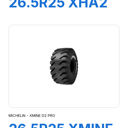
26.5R25 XHA2
L3 ** 209A2 TL
MICHELIN - XMINE D2 PRO