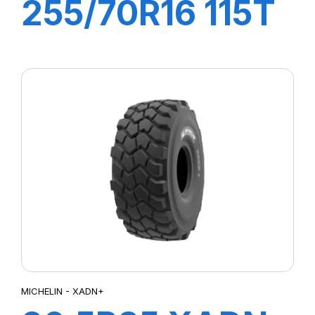
255/70R16 115T
XL X LT A/S2
ORWL
MICHELIN - XADN+