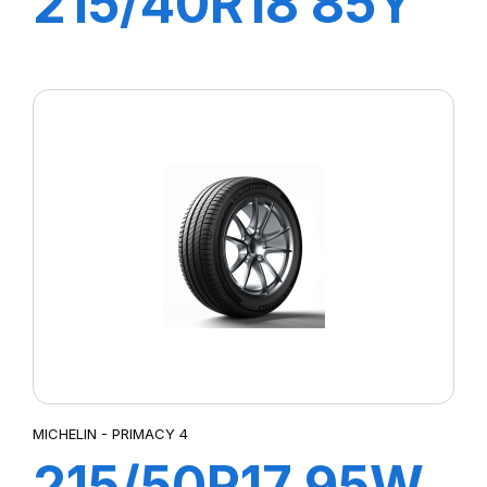
215/40R18 85Y
PILOT SPORT 4
(RG)
MICHELIN - PRIMACY 4
215/50R17 95W