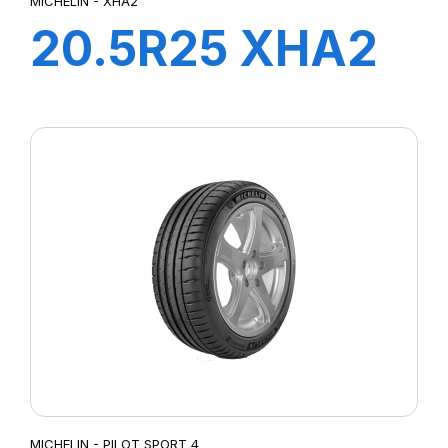
MICHELIN - XHA2
20.5R25 XHA2
L3 *TL 186A2
MICHELIN - PILOT SPORT 4