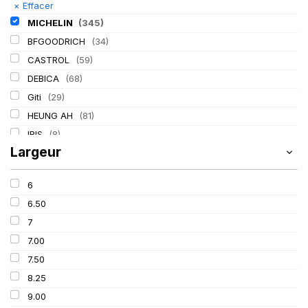
×
Effacer
MICHELIN
(345)
BFGOODRICH
(34)
CASTROL
(59)
DEBICA
(68)
Giti
(29)
HEUNG AH
(81)
IRIS
(8)
Largeur
ITALMATIC
(60)
KLEBER
(116)
6
LASSA
(174)
6.50
LING LONG
(152)
7
MITAS
(95)
7.00
Mondolfo ferro
(31)
7.50
PIRELLI
(419)
8.25
PROMETEON
(18)
9.00
SCHRADER
(24)