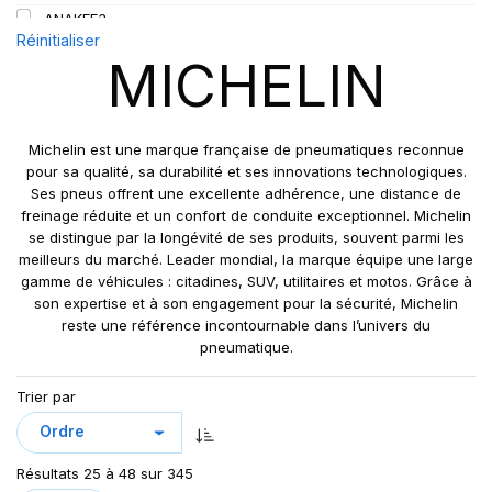
L5
450
ANAKEE3
110
M
Réinitialiser
480
ANNEAU
110/108
MICHELIN
R
520
BIBLOAD HARD SURFACE
111
S
BIBSTEEL ALL TERRAIN
112
T
BIBSTEEL HARD SURFACE
112/110
Michelin est une marque française de pneumatiques reconnue
V
CUP 2
pour sa qualité, sa durabilité et ses innovations technologiques.
113
W
Ses pneus offrent une excellente adhérence, une distance de
CUP2
113/111
freinage réduite et un confort de conduite exceptionnel. Michelin
Y
ENERGY SAVER
115
se distingue par la longévité de ses produits, souvent parmi les
ENERGY SAVER+
meilleurs du marché. Leader mondial, la marque équipe une large
115/113
gamme de véhicules : citadines, SUV, utilitaires et motos. Grâce à
IND POWER CL
116
son expertise et à son engagement pour la sécurité, Michelin
L5** XLDD2
116/114
reste une référence incontournable dans l’univers du
LATITUDE CROSS
pneumatique.
117/116
LATITUDE CROSS DT
119/116
Trier par
LATITUDE SPORT
121
LATITUDE SPORT 3
121/118
LATITUDE SPORT3
121/120
Résultats 25 à 48 sur 345