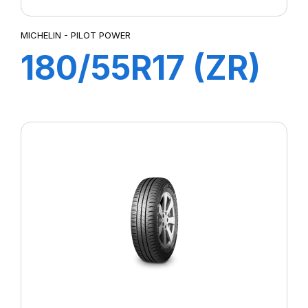
MICHELIN - PILOT POWER
180/55R17 (ZR)
73W M/C TL
PILOT POWER
2CT Rear