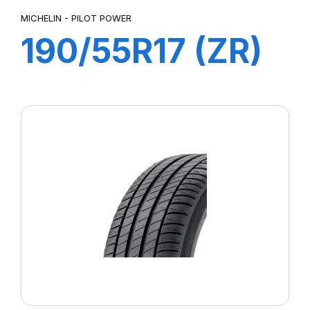
MICHELIN - PILOT POWER
190/55R17 (ZR)
75W M/C TL
PILOT POWER
2CT Rear