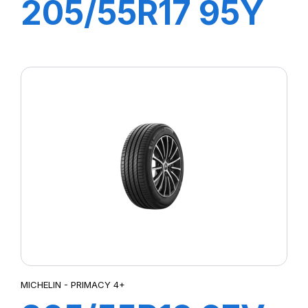
205/55R17 95Y
(ZR) XL PILOT
SPORT PS2 (N1)
MICHELIN - PRIMACY 4+