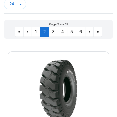
LATITUDE TOUR HP
122
LATTITUDE CROSS
126/124
LATTITUDE SPORT 3
128
LATTITUDE TOUR HP (N1)²
129/127
Page 2 sur 15
LTA/S
132/130
«
‹
1
2
3
4
5
6
›
»
LTX A/T
133/131
LTX AT2
134/131
OMNIBIB
136
PILOTE SPORT 4 SUV
139
PILOTE SUP SPORT
140/138
PILOTE XLC
141
PILOT POWER
142/139
PILOT SPORT 2
143
PILOT SPORT 3
143/141
PILOT SPORT 4
144/144
PILOT SPORT4
146
PILOT SPORT 4 (M0)
147/145