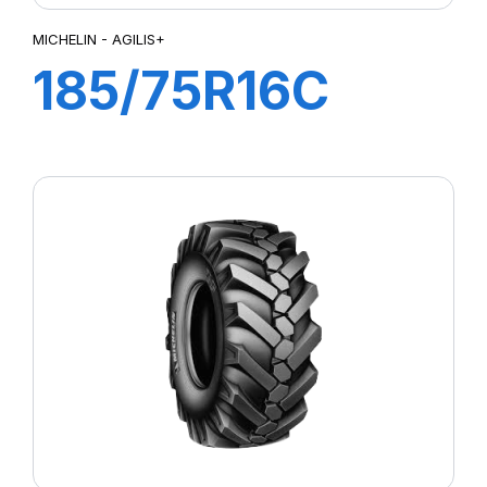
MICHELIN - AGILIS+
185/75R16C
104/102R
AGILIS+