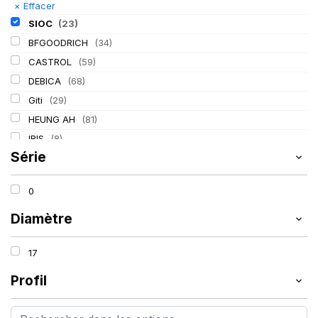
×
Effacer
SIOC
(23)
BFGOODRICH
(34)
CASTROL
(59)
DEBICA
(68)
Giti
(29)
HEUNG AH
(81)
IRIS
(8)
Série
ITALMATIC
(60)
KLEBER
(116)
0
LASSA
(174)
LING LONG
(152)
Diamètre
MICHELIN
(345)
17
MITAS
(95)
Mondolfo ferro
(31)
Profil
PIRELLI
(419)
PROMETEON
(18)