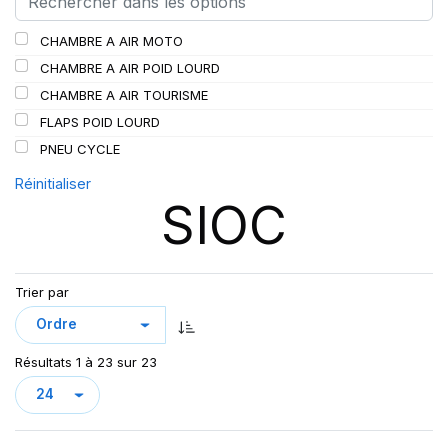
SCHRADER
(24)
CHAMBRE A AIR MOTO
SPEEDWAYS
(64)
CHAMBRE A AIR POID LOURD
STICA
(3)
CHAMBRE A AIR TOURISME
TIGAR
(24)
FLAPS POID LOURD
PNEU CYCLE
Réinitialiser
SIOC
Trier par
Résultats 1 à 23 sur 23