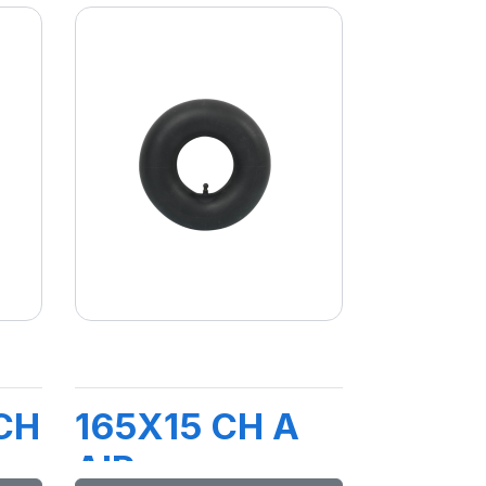
CH
165X15 CH A
AIR