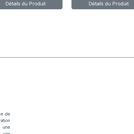
Détails du Produit
Détails du Produit
ce de
vation
s une
s vos