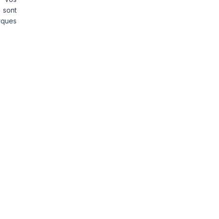
 sont
rques