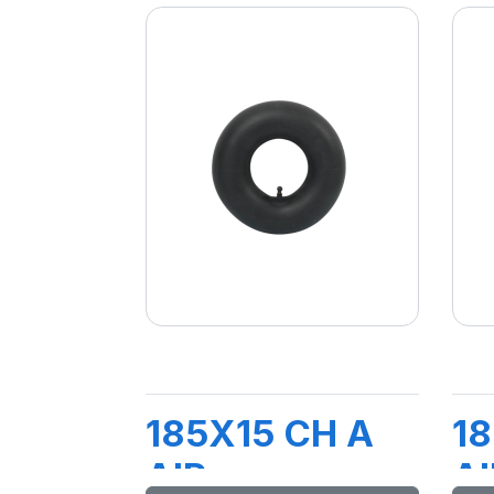
185X15 CH A
18
AIR
AI