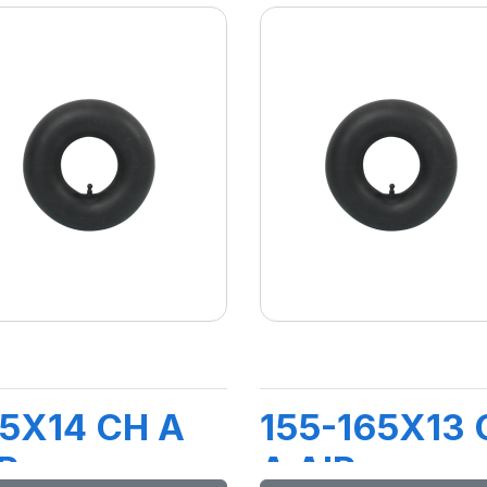
5X14 CH A
155-165X13 
R
A AIR