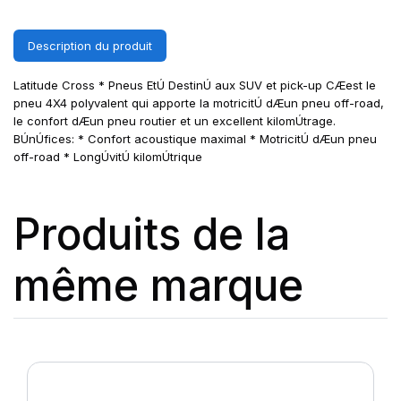
Description du produit
Latitude Cross * Pneus EtÚ DestinÚ aux SUV et pick-up CÆest le
pneu 4X4 polyvalent qui apporte la motricitÚ dÆun pneu off-road,
le confort dÆun pneu routier et un excellent kilomÚtrage.
BÚnÚfices: * Confort acoustique maximal * MotricitÚ dÆun pneu
off-road * LongÚvitÚ kilomÚtrique
Produits de la
même marque