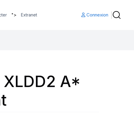
">
Connexion
cter
Extranet
5 XLDD2 A*
t