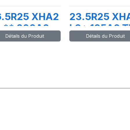
6.5R25 XHA2
23.5R25 XH
 ** 209A2
L3* 195A2 T
Détails du Produit
Détails du Produit
L