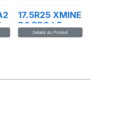
A2
17.5R25 XMINE
L
D2 PRO L5
Détails du Produit
TL***