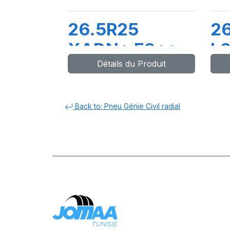
26.5R25
2
XADN+ E3**
L3
Détails du Produit
TL
T
Back to: Pneu Génie Civil radial