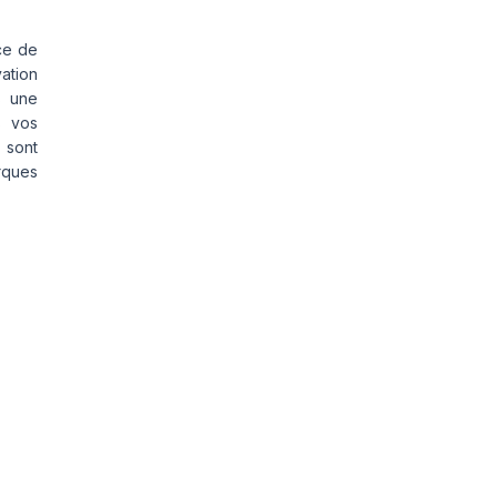
ce de
vation
s une
s vos
 sont
rques