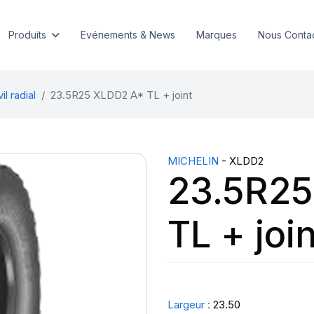
Produits
Evénements & News
Marques
Nous Conta
l radial
23.5R25 XLDD2 A* TL + joint
MICHELIN
- XLDD2
23.5R2
TL + join
Largeur :
23.50