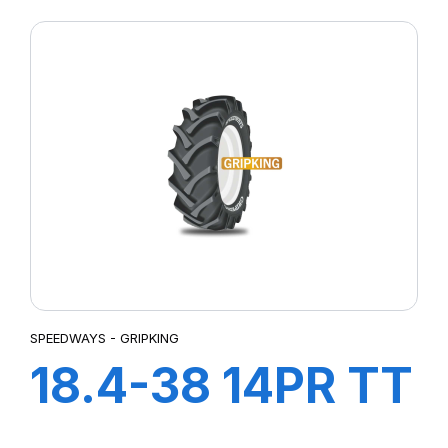
AIR + FLAP
SPEEDWAYS - GRIPKING
18.4-38 14PR TT
GripKing