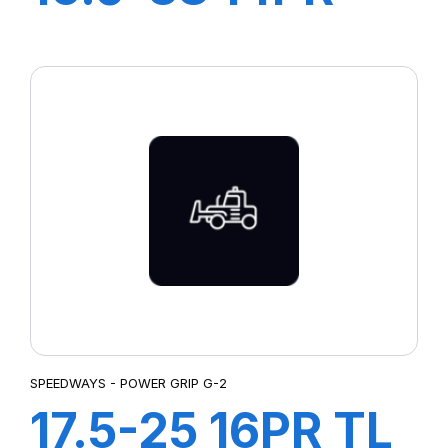
GRIPKING
SPEEDWAYS - POWER GRIP G-2
17.5-25 16PR TL