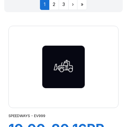
1
2
3
›
»
SPEEDWAYS - EV999