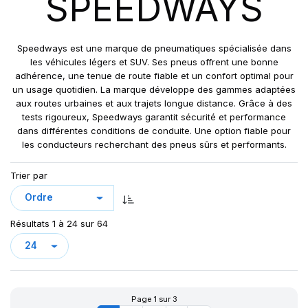
SPEEDWAYS
GRIPKING R-1
LIFT KING
MPT-007
Speedways est une marque de pneumatiques spécialisée dans
PK 303
les véhicules légers et SUV. Ses pneus offrent une bonne
adhérence, une tenue de route fiable et un confort optimal pour
PK 319
un usage quotidien. La marque développe des gammes adaptées
POWERGRIP
aux routes urbaines et aux trajets longue distance. Grâce à des
POWER GRIP G-2
tests rigoureux, Speedways garantit sécurité et performance
dans différentes conditions de conduite. Une option fiable pour
POWER LUG (R-4)
les conducteurs recherchant des pneus sûrs et performants.
RC999
ROCK PLUS HD
Trier par
SAMRAT
STEER KING HD+
Résultats 1 à 24 sur 64
SW-101
SW-201
SW 333
Page 1 sur 3