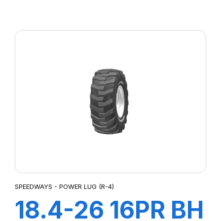
POWER GRIP G-
2
SPEEDWAYS - POWER LUG (R-4)
18.4-26 16PR BH