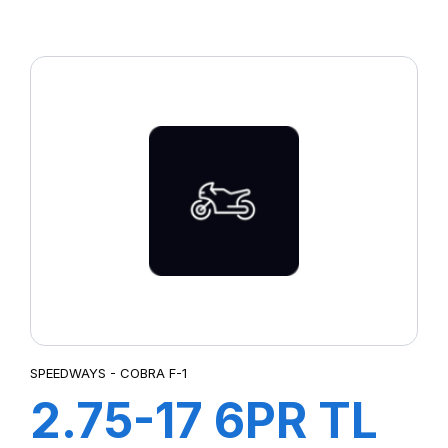
SUPER R-4
(POWER LUG)
SPEEDWAYS - COBRA F-1
2.75-17 6PR TL