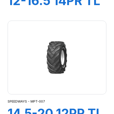
12-16.5 14PR TL
STEER KING
HD+
SPEEDWAYS - MPT-007
14.5-20 12PR TL