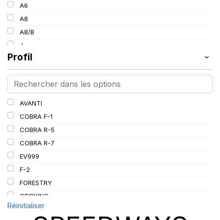
154
A6
30
157
A8
34
160
A8/B
36
185
J
38
Profil
L
PR
AVANTI
COBRA F-1
COBRA R-5
COBRA R-7
EV999
F-2
FORESTRY
GRIPKING
Réinitialiser
GRIPKING HD