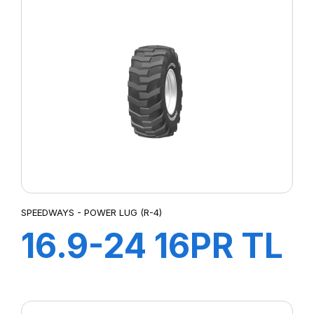
SPEEDWAYS - POWER LUG (R-4)
16.9-24 16PR TL
Power LugR-4