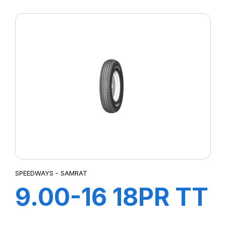
SW-101
SPEEDWAYS - SAMRAT
9.00-16 18PR TT
SAMRAT +CH A