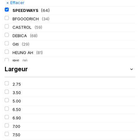
×
Effacer
SPEEDWAYS
(64)
BFGOODRICH
(34)
CASTROL
(59)
DEBICA
(68)
Giti
(29)
HEUNG AH
(81)
IRIS
(8)
Largeur
ITALMATIC
(60)
KLEBER
(116)
2.75
LASSA
(174)
3.50
LING LONG
(152)
5.00
MICHELIN
(345)
6.50
MITAS
(95)
6.90
Mondolfo ferro
(31)
7.00
PIRELLI
(419)
7.50
PROMETEON
(18)