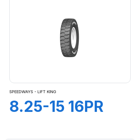
PLUS HD+ ch à
air+Flap
SPEEDWAYS - LIFT KING
8.25-15 16PR
LIFT KING HD