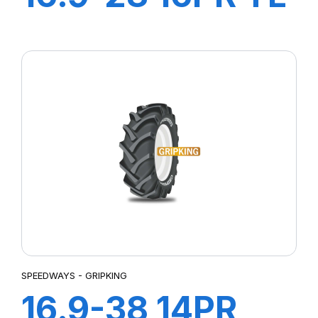
POWER LUG R-4
SPEEDWAYS - GRIPKING
16.9-38 14PR