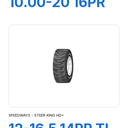
10.00-20 16PR
EV999 + CH A
AIR + FLAP
SPEEDWAYS - STEER KING HD+