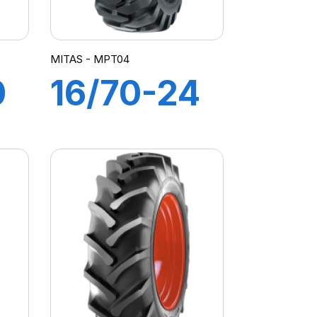
MITAS - MPT04
0
16/70-24
)
(400/70)
14PR TL
MPT-04
(M-I)