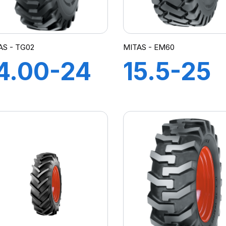
AS - TG02
MITAS - EM60
4.00-24
15.5-25
6PR TL
12PR TL
G-02
EM60
M-I)