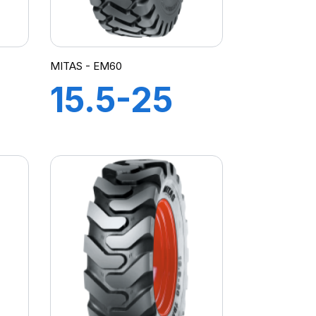
MITAS - EM60
15.5-25
12PR TL
EM-60
(M-I)