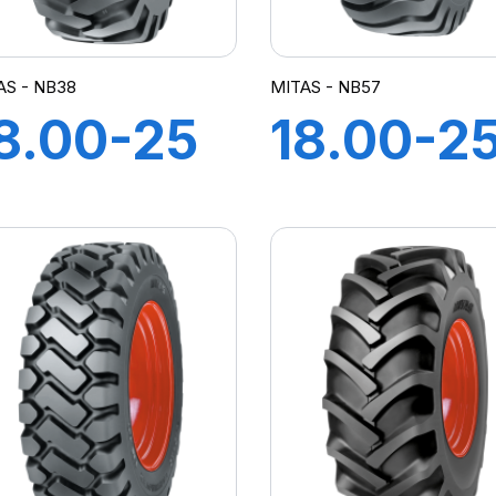
AS - NB38
MITAS - NB57
8.00-25
18.00-2
8PR TL
28PR TL
NB38
NB57