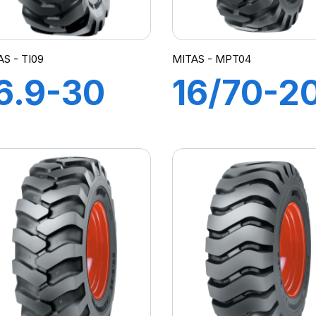
S - TI09
MITAS - MPT04
6.9-30
16/70-2
4PR
(400/70
440/80)
14PR TL
L TI09
MPT-04
(M-I)