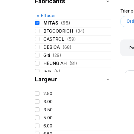
Fabricants
Trier p
×
Effacer
MITAS
(95)
BFGOODRICH
(34)
CASTROL
(59)
DEBICA
(68)
Pa
Giti
(29)
HEUNG AH
(81)
IRIS
(8)
Largeur
ITALMATIC
(60)
KLEBER
(116)
2.50
LASSA
(174)
3.00
LING LONG
(152)
3.50
MICHELIN
(345)
5.00
Mondolfo ferro
(31)
6.00
PIRELLI
(419)
6.50