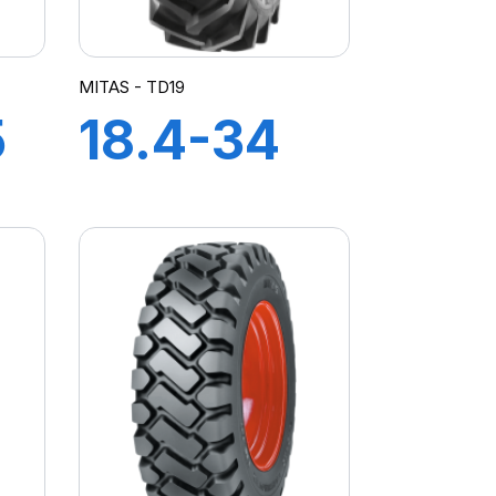
MITAS - TD19
5
18.4-34
8PR TT
TD19