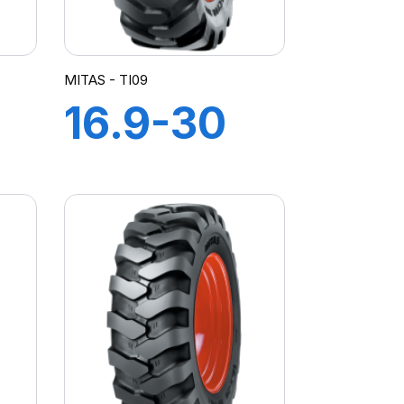
MITAS - TI09
16.9-30
R
(440/80)
-
IND TL
14PR TI-
09 (M-I)