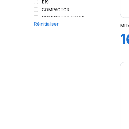
B19
164
COMPACTOR
165
COMPACTOR EXTRA
167
Réinitialiser
EM01
MIT
168
EM02
1
172
EM30
177
EM60
8
190
FL-08
206
FL05
C
FL 08
PR
FL08
HCM
IM07
MPT-01
MPT-03
MPT02
MPT04