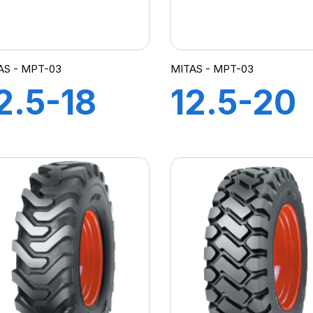
AS - MPT-03
MITAS - MPT-03
2.5-18
12.5-20
6PR TL
12PR TL
MPT-03
MPT-03
M-I)
(M-I)