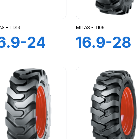
AS - TD13
MITAS - TI06
6.9-24
16.9-28
PR TD-13
IND 12P
TI-06 (M
I)