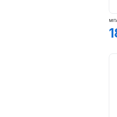
TI04
TI06
TI09
MIT
TI 20
1
TL AC85
TR09
2
TR10
UK5