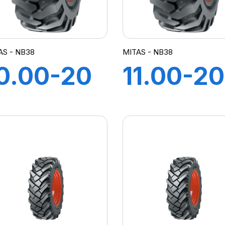
AS - NB38
MITAS - NB38
0.00-20
11.00-20
6PR TT
16PR TT
B38 (M-
NB38