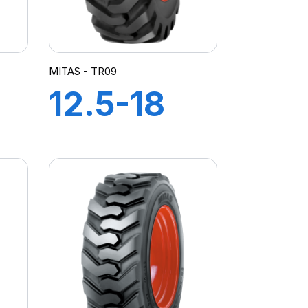
MITAS - TR09
12.5-18
(320/80)
IND 12PR
TL TR-09
(M-I)