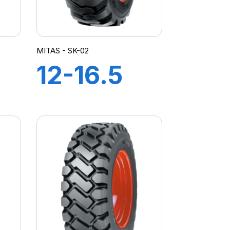
MITAS - SK-02
12-16.5
12PR TL
144A3 SK-
02