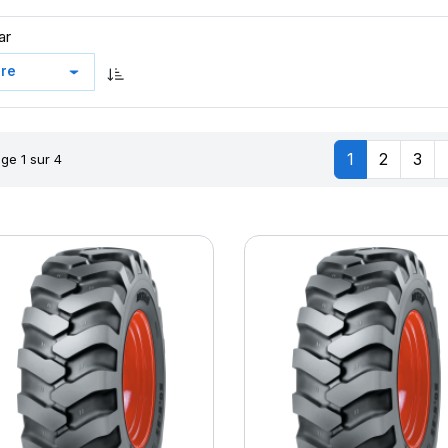
ar
1
2
3
ge 1 sur 4