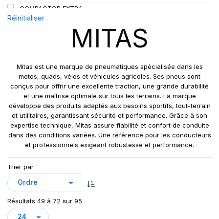
COMPACTOR EXTRA
167
Réinitialiser
EM01
168
MITAS
EM02
172
EM30
177
EM60
190
Mitas est une marque de pneumatiques spécialisée dans les
FL-08
motos, quads, vélos et véhicules agricoles. Ses pneus sont
206
conçus pour offrir une excellente traction, une grande durabilité
FL05
C
et une maîtrise optimale sur tous les terrains. La marque
FL 08
PR
développe des produits adaptés aux besoins sportifs, tout-terrain
FL08
et utilitaires, garantissant sécurité et performance. Grâce à son
expertise technique, Mitas assure fiabilité et confort de conduite
HCM
dans des conditions variées. Une référence pour les conducteurs
IM07
et professionnels exigeant robustesse et performance.
MPT-01
Trier par
MPT-03
MPT02
MPT04
Résultats 49 à 72 sur 95
MPT05