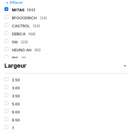
×
Effacer
MITAS
(95)
BFGOODRICH
(34)
CASTROL
(59)
DEBICA
(68)
Giti
(29)
HEUNG AH
(81)
IRIS
(8)
Largeur
ITALMATIC
(60)
KLEBER
(116)
2.50
LASSA
(174)
3.00
LING LONG
(152)
3.50
MICHELIN
(345)
5.00
Mondolfo ferro
(31)
6.00
PIRELLI
(419)
6.50
PROMETEON
(18)
7
SCHRADER
(24)