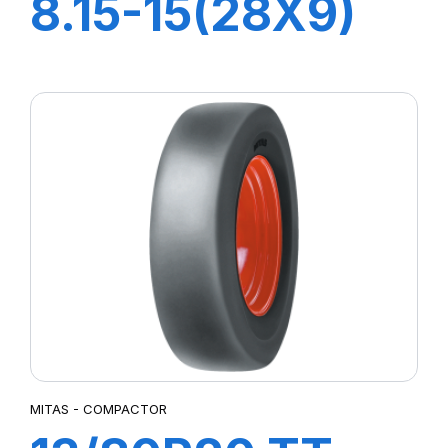
8.15-15(28X9)
14PR TT FL08
+CH A
AIR+FLAP
MITAS - COMPACTOR