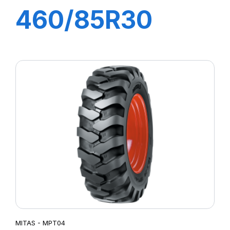
460/85R30
145A8 TL
AC85(18.4R30)
MITAS - MPT04