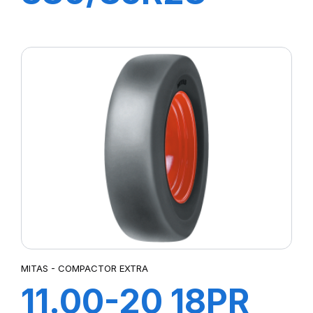
133A8/133B TL
AC85 (14.9R28)
MITAS - COMPACTOR EXTRA
11.00-20 18PR