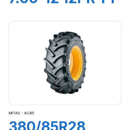
FL08+CH A AIR
+ FLAP
MITAS - AC85
380/85R28