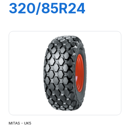
320/85R24
122A8 TL AC85
(12.4R24)
MITAS - UK5