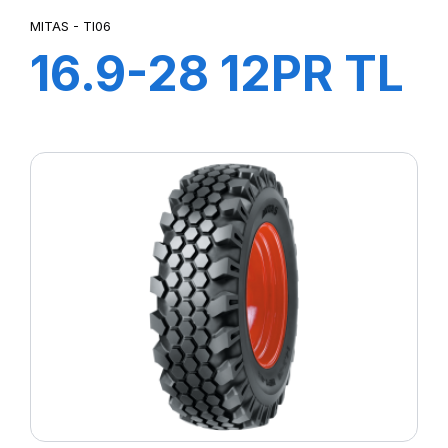
MITAS - TI06
16.9-28 12PR TL
152A8 IND TI06