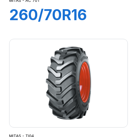
MITAS - AC 70T
260/70R16
(6.50R16) 190A8
(109B) TL AC
70T
MITAS - TI04