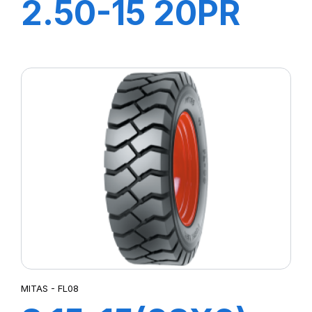
2.50-15 20PR
TT FL08+CH A
AIR+FLAP
MITAS - FL08