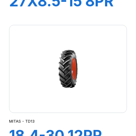
27X8.5-15 8PR
TL SK-02
MITAS - TD13
18.4-30 12PR