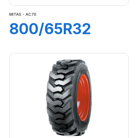
TI09
TI 20
MITAS - AC70
TL AC85
800/65R32
TR09
TR10
167A8 TL AC70
UK5