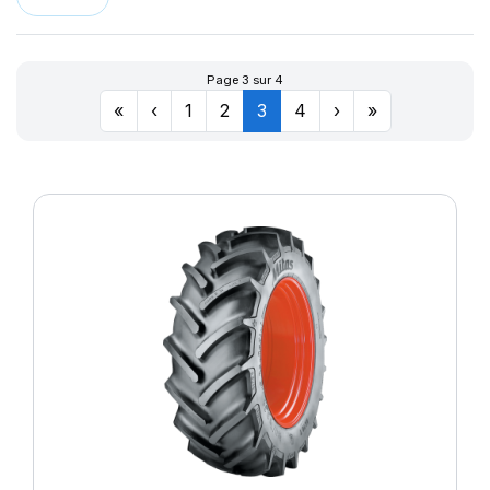
MPT20
NB38
NB57
Page 3 sur 4
RD-02 TL
«
‹
1
2
3
4
›
»
RD01
RD02
SFT
SK-02
SK02
TD-10
TD01
TD13
TD19
TG02
TI02
TI04
TI06