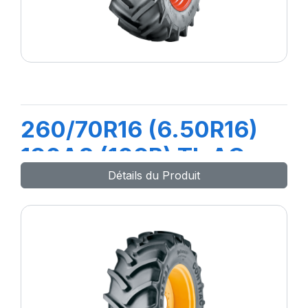
260/70R16 (6.50R16)
190A8 (109B) TL AC
Détails du Produit
70T