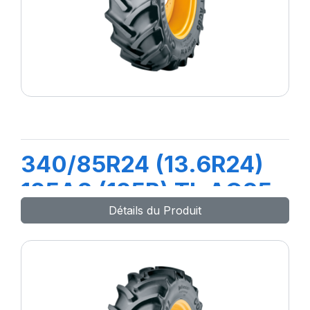
340/85R24 (13.6R24)
125A8 (125B) TL AC85
Détails du Produit
MITAS