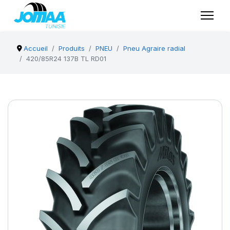
Accueil
Produits
PNEU
Pneu Agraire radial
420/85R24 137B TL RD01