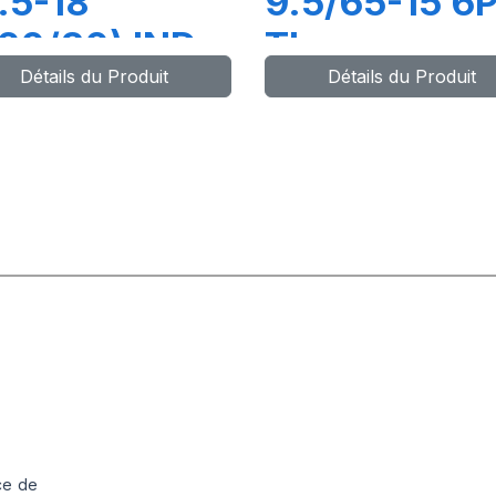
.5-18
9.5/65-15 6
20/80) IND
TL
Détails du Produit
Détails du Produit
PR TL TR-09
COMPACTO
-I)
ce de