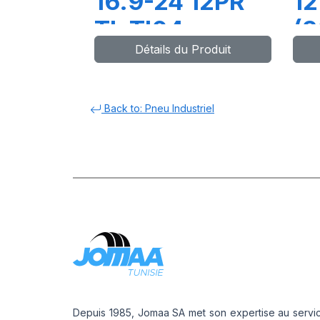
16.9-24 12PR
12
TL TI04
(3
Détails du Produit
12
(M
Back to: Pneu Industriel
Depuis 1985, Jomaa SA met son expertise au servi