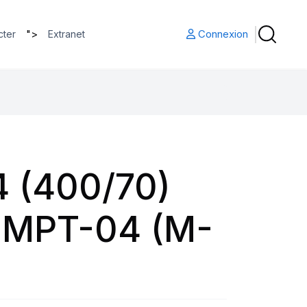
">
Connexion
cter
Extranet
4 (400/70)
 MPT-04 (M-