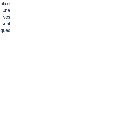
vation
s une
s vos
 sont
rques