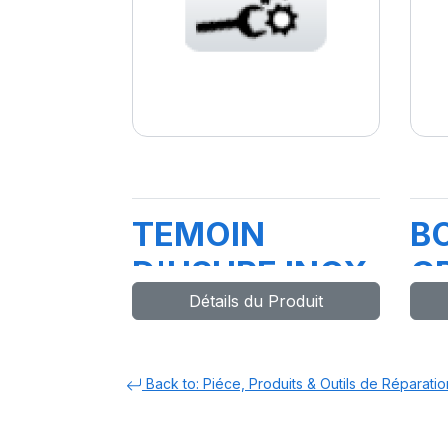
TEMOIN
BO
D'USURE INOX
C
Détails du Produit
0-50mm
P
C
Back to: Piéce, Produits & Outils de Réparatio