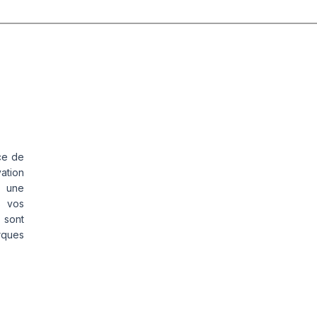
ce de
vation
s une
s vos
 sont
rques