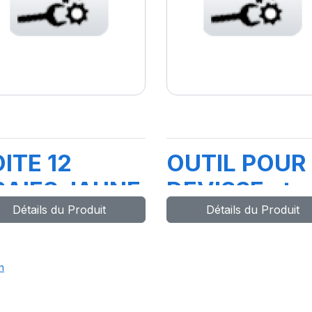
ITE 12
OUTIL POUR
RAIES JAUNE
DEVISSE et
Détails du Produit
Détails du Produit
OUR
VISSER
AOUTCHOUC
BOUCHON/
VL/PL
n