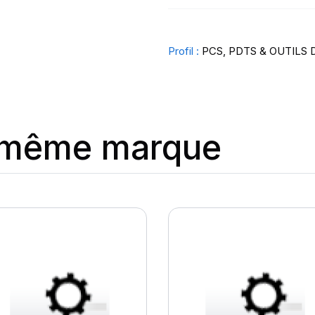
Profil :
PCS, PDTS & OUTILS 
a même marque