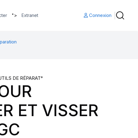
">
Connexion
cter
Extranet
paration
UTILS DE RÉPARAT°
POUR
R ET VISSER
 GC