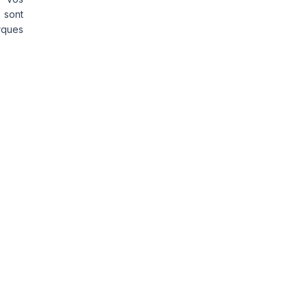
 sont
rques