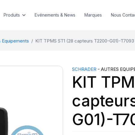
Produits
Evénements & News
Marques
Nous Conta
s Equipements
KIT TPMS ST1 (28 capteurs T2200-G01)-T7093
SCHRADER
- AUTRES EQUIP
KIT TPM
capteur
G01)-T7