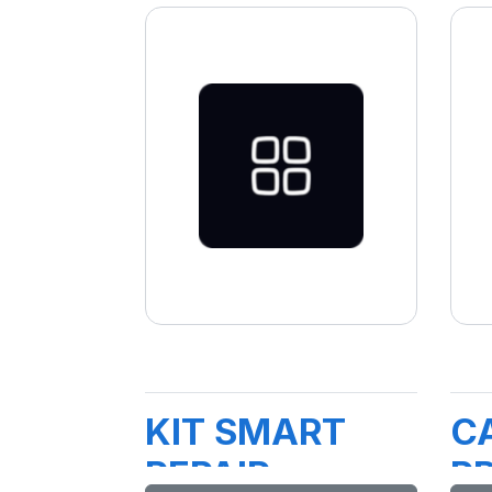
KIT SMART
C
REPAIR
P