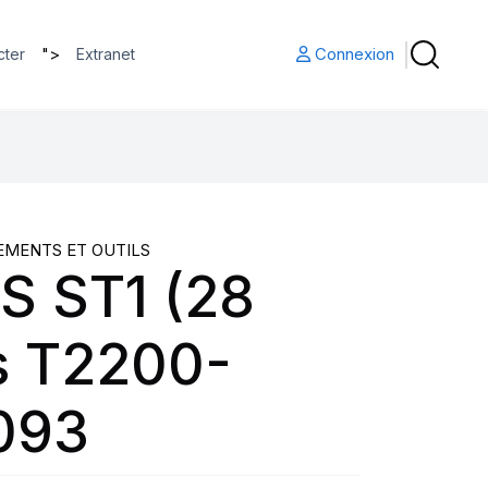
">
Connexion
cter
Extranet
EMENTS ET OUTILS
S ST1 (28
s T2200-
093