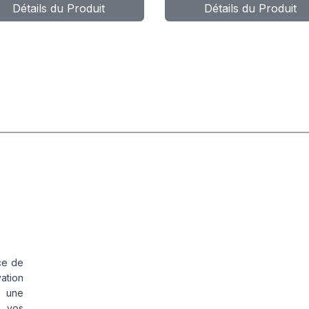
Détails du Produit
Détails du Produit
Z SENSOR-
EZ SENSOR-
O1
GO1
LACK(T2200B)
TITANIUM-
T2200T
ce de
vation
s une
s vos