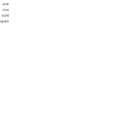
s une
s vos
 sont
rques