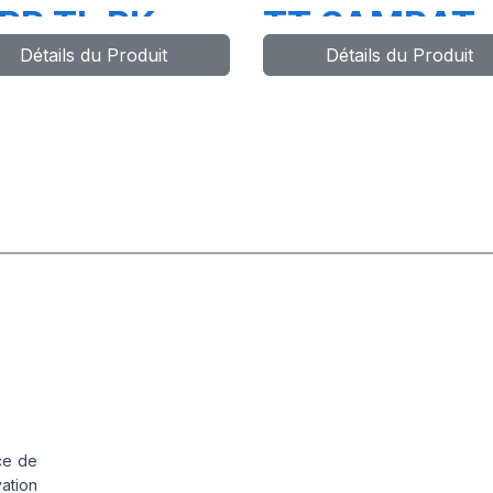
PR TL PK
TT SAMRAT
Détails du Produit
Détails du Produit
03
+CH A AIR +
FLAP
ce de
vation