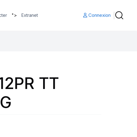
">
Connexion
cter
Extranet
 12PR TT
NG