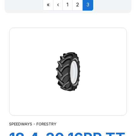
«
‹
1
2
3
SPEEDWAYS - FORESTRY