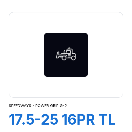
SUPER R-4
(POWER LUG)
SPEEDWAYS - POWER GRIP G-2
17.5-25 16PR TL