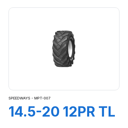
POWER LUG R-4
SPEEDWAYS - MPT-007
14.5-20 12PR TL
MPT-007