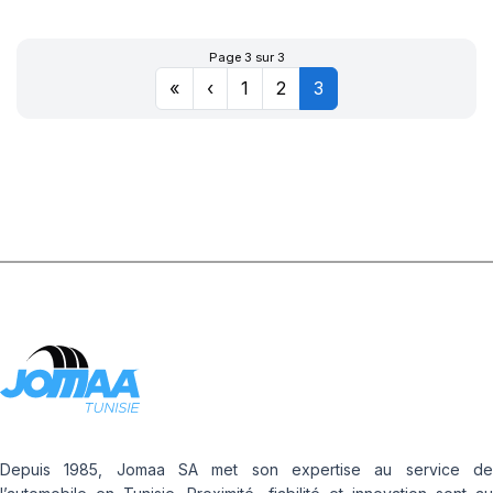
AIR + FLAP
Page 3 sur 3
«
‹
1
2
3
Depuis 1985, Jomaa SA met son expertise au service de