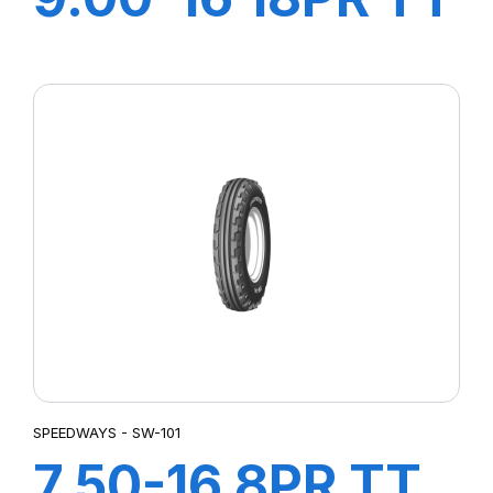
SAMRAT +CH A
AIR + FLAP
SPEEDWAYS - SW-101
7.50-16 8PR TT