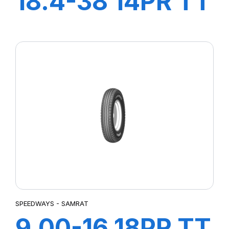
18.4-38 14PR TT
GripKing
SPEEDWAYS - SAMRAT
9.00-16 18PR TT