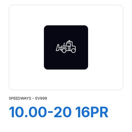
HD+
SPEEDWAYS - EV999
10.00-20 16PR
EV999 + CH A