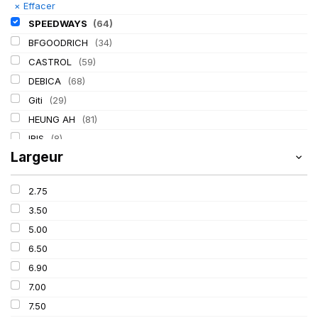
×
Effacer
SPEEDWAYS
(64)
BFGOODRICH
(34)
CASTROL
(59)
DEBICA
(68)
Giti
(29)
HEUNG AH
(81)
IRIS
(8)
Largeur
ITALMATIC
(60)
KLEBER
(116)
2.75
LASSA
(174)
3.50
LING LONG
(152)
5.00
MICHELIN
(345)
6.50
MITAS
(95)
6.90
Mondolfo ferro
(31)
7.00
PIRELLI
(419)
7.50
PROMETEON
(18)