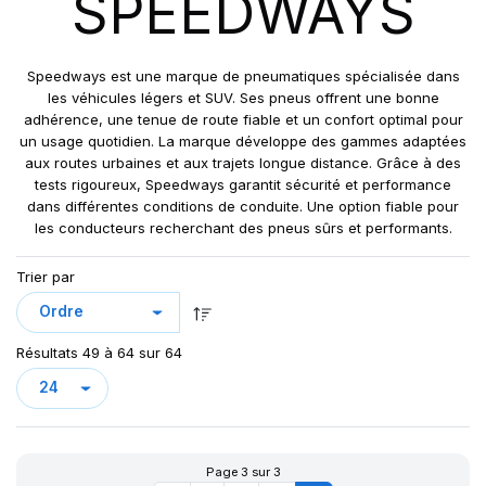
SPEEDWAYS
GRIPKING R-1
LIFT KING
MPT-007
Speedways est une marque de pneumatiques spécialisée dans
PK 303
les véhicules légers et SUV. Ses pneus offrent une bonne
adhérence, une tenue de route fiable et un confort optimal pour
PK 319
un usage quotidien. La marque développe des gammes adaptées
POWERGRIP
aux routes urbaines et aux trajets longue distance. Grâce à des
POWER GRIP G-2
tests rigoureux, Speedways garantit sécurité et performance
dans différentes conditions de conduite. Une option fiable pour
POWER LUG (R-4)
les conducteurs recherchant des pneus sûrs et performants.
RC999
ROCK PLUS HD
Trier par
SAMRAT
STEER KING HD+
Résultats 49 à 64 sur 64
SW-101
SW-201
SW 333
Page 3 sur 3