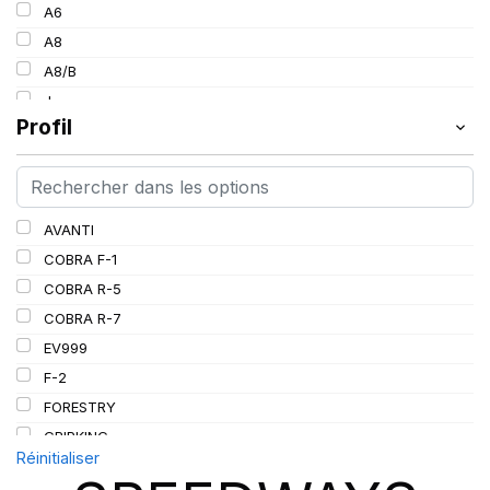
154
A6
30
157
A8
34
160
A8/B
36
185
J
38
Profil
L
PR
AVANTI
COBRA F-1
COBRA R-5
COBRA R-7
EV999
F-2
FORESTRY
GRIPKING
Réinitialiser
GRIPKING HD