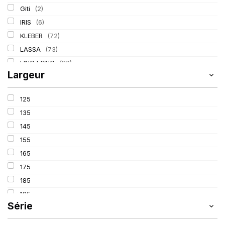
Giti
(2)
IRIS
(6)
KLEBER
(72)
LASSA
(73)
LING LONG
(80)
Largeur
MICHELIN
(133)
PIRELLI
(211)
125
TIGAR
(17)
135
145
155
165
175
185
195
Série
205
215