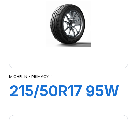
GREEN MAX HP010
GREEN WAYS
GREENWAYS
GREN-MAX ET
HIGH PERFORMANCE
IMPETUS REVO
IMPETUS SPORT
LATTITUDE SPORT 3
LC/R
MICHELIN - PRIMACY 4
MIRATTA
215/50R17 95W
NERO
NERO GT
XL PRIMACY 4
P1 CINTURATO
P1 CINTURATO VERDE
P4
P 7