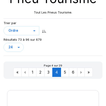
CROSS WIND HP010
CUP 2
Tout Les Pneus Tourisme.
CUP2
DRIVEWAYS
Trier par
DRIVEWAYS SPORT
DRIVEWAYS SPORT (+)
Résultats 73 à 96 sur 679
DYNAXER HP3
DYNAXER HP4
DYNAXER HP5
DYNAXER UHP
Page 4 sur 29
EAGLE F1
«
‹
1
2
3
4
5
6
›
»
ECORIS
ENERGY SAVER
ENERGY SAVER+
GREEN-MAX
GREEN MAX ET
GREEN MAX HP 010