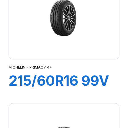
P ZERO PZ4 NCS ELECT
P ZERO ROSSO
QUADRAXER2
REVOLA
ROSSO
ROSSO (N5)
S-VEAS
S-VERDE
S-ZERO
MICHELIN - PRIMACY 4+
SCV
215/60R16 99V
SEFAR
SIGURA
XL PRIMACY 4+
SPORT MASTER
T010
TOURING
ULTRA HIGH PERFORMANCE
XL DYNAXER UHP