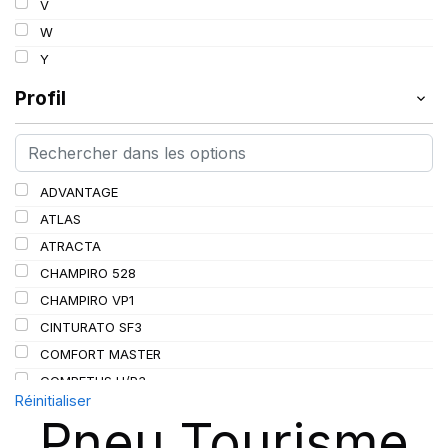
V
97
W
98
Y
99
Profil
100
101
102
103
ADVANTAGE
104
ATLAS
105
ATRACTA
106
CHAMPIRO 528
107
CHAMPIRO VP1
108
CINTURATO SF3
109
COMFORT MASTER
110
COMPETUS H/P3
Réinitialiser
111
CORONA
Pneu Tourisme
114
CROSS WIND