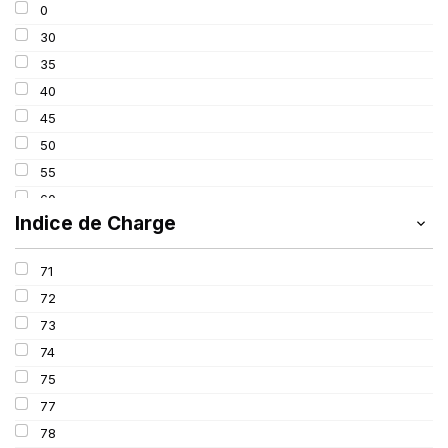
0
225
30
235
35
245
40
255
45
265
50
275
55
285
60
295
Indice de Charge
65
305
70
315
71
80
72
82
73
650
74
75
77
78