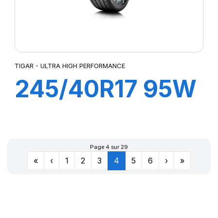
TIGAR - ULTRA HIGH PERFORMANCE
245/40R17 95W
XL ULTRA HIGH
PERFORMANCE
Page 4 sur 29
«
‹
1
2
3
4
5
6
›
»