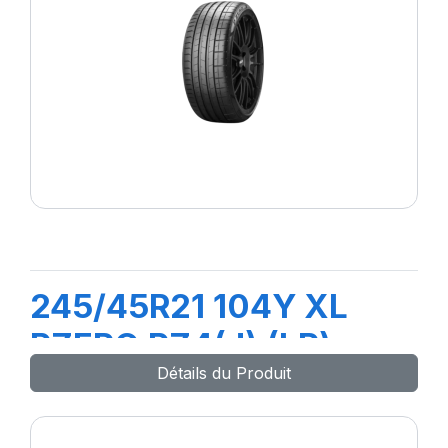
245/45R21 104Y XL
PZERO PZ4(J) (LR)ncs
Détails du Produit