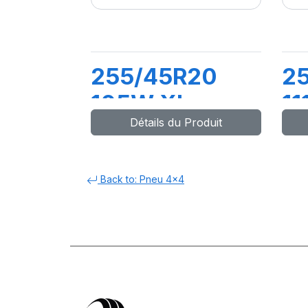
255/45R20
2
105W XL
11
Détails du Produit
COMPETUS
C
H/P2
H
Back to: Pneu 4x4