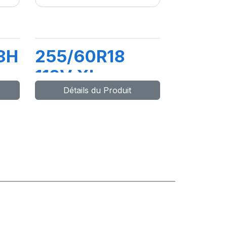
8H
255/60R18
112V XL
Détails du Produit
COMPETUS
H/P3