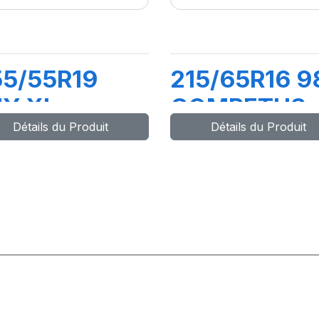
55/55R19
215/65R16 9
1Y XL
COMPETUS
Détails du Produit
Détails du Produit
OMPETUS
H/L
/P3