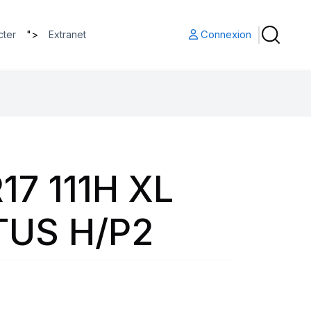
">
Connexion
cter
Extranet
17 111H XL
US H/P2