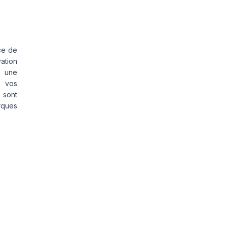
ce de
vation
s une
s vos
 sont
rques