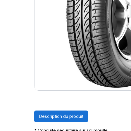
Description du produit
* Conduite sécuritaire sur sol mouillé