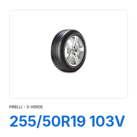
XL s-i PZERO
PZ4 (*)ncs
PIRELLI - S-VERDE
255/50R19 103V