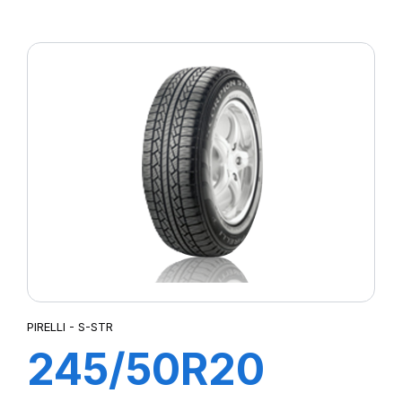
XL PZERO
PZ4(J) (LR)ncs
PIRELLI - S-STR
245/50R20