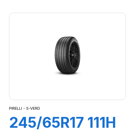
102H S-STR
PIRELLI - S-VERD
245/65R17 111H