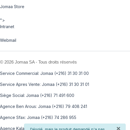
Jomaa Store
">
Intranet
Webmail
©
2026 Jomaa SA - Tous droits réservés
Service Commercial: Jomaa (+216) 31 30 31 00
Service Apres Vente: Jomaa (+216) 31 30 31 01
Siège Social: Jomaa (+216) 71 491 600
Agence Ben Arous: Jomaa (+216) 79 408 241
Agence Sfax: Jomaa (+216) 74 286 955
×
Agence Kalaa: Jomaa (+216) 73 812 100
info
Désolé, mais le produit demandé n'a pas