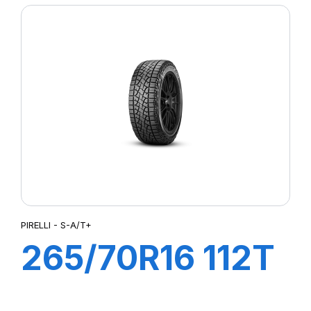
(J)(LR)
PIRELLI - S-A/T+
265/70R16 112T
S-A/T+