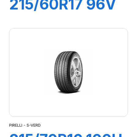
215/60R17 96V
S-VEAS
PIRELLI - S-VERD