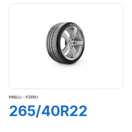
PZ4 (M01)
PIRELLI - PZERO
265/40R22
106Y XL PZERO