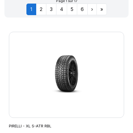
Page 1 sur 17
1
2
3
4
5
6
›
»
PIRELLI - XL S-ATR RBL