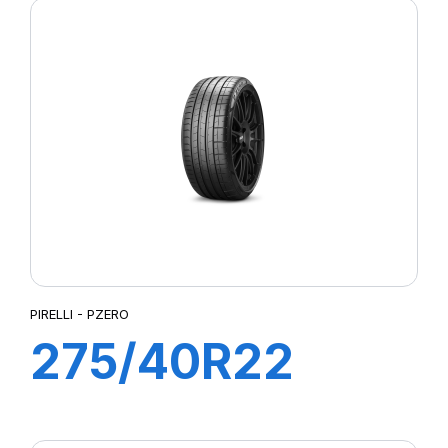
(MO)
PIRELLI - PZERO
275/40R22
108Y XL P ZERO