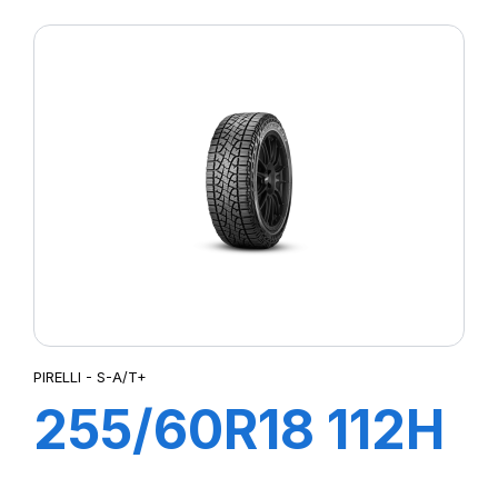
108W S-VERD
PIRELLI - S-A/T+
255/60R18 112H
XL S-A/T+