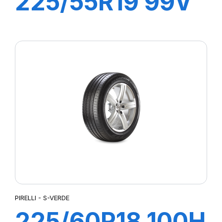
225/55R19 99V
S-VERDE All
Season
PIRELLI - S-VERDE
225/60R18 100H