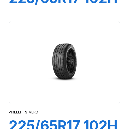
S-VEAS
PIRELLI - S-VERD
225/65R17 102H