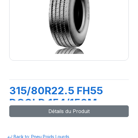
315/80R22.5 FH55
DCOLD 154/150M
Détails du Produit
(156L)
Back to: Pneu Poids Lourds