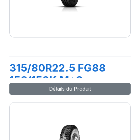
315/80R22.5 FG88
156/150K M+S
Détails du Produit