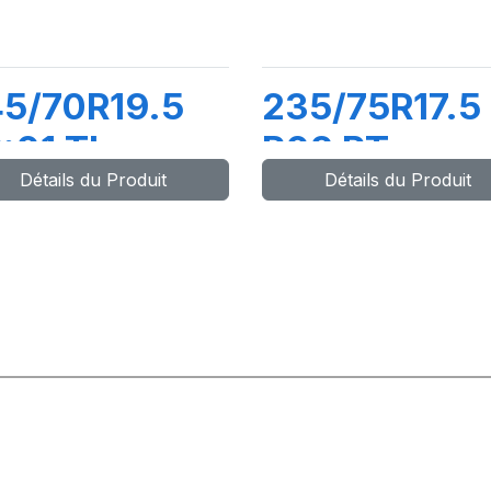
5/70R19.5
235/75R17.5
:01 TL
R02 PT
Détails du Produit
Détails du Produit
36/134M
143/141K