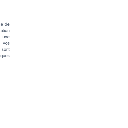
ce de
vation
s une
s vos
 sont
rques