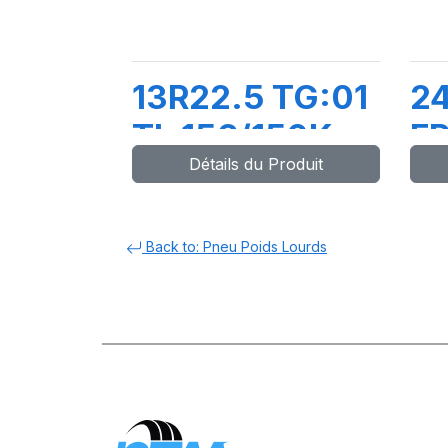
13R22.5 TG:01
24
TL 156/150K
FR
Détails du Produit
1
Back to: Pneu Poids Lourds