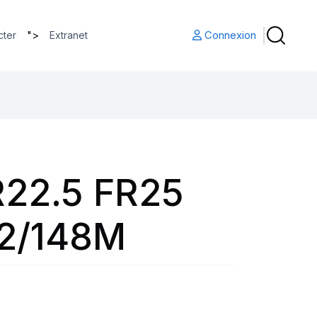
">
Connexion
cter
Extranet
22.5 FR25
2/148M