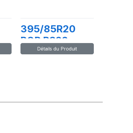
395/85R20
POR PS22
Détails du Produit
TL168G (161J)
M+S