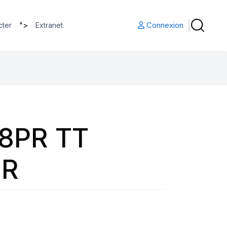
">
Connexion
cter
Extranet
 8PR TT
OR