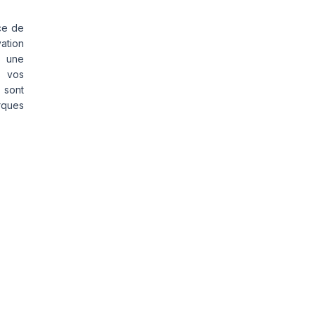
ce de
vation
s une
s vos
 sont
rques