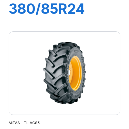
380/85R24
AC85
131A8/131B TL
(14.9R24)
MITAS - TL AC85