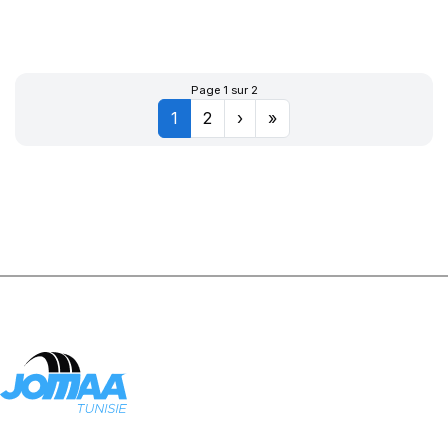
167A8 TL AC70
Page 1 sur 2
1
2
›
»