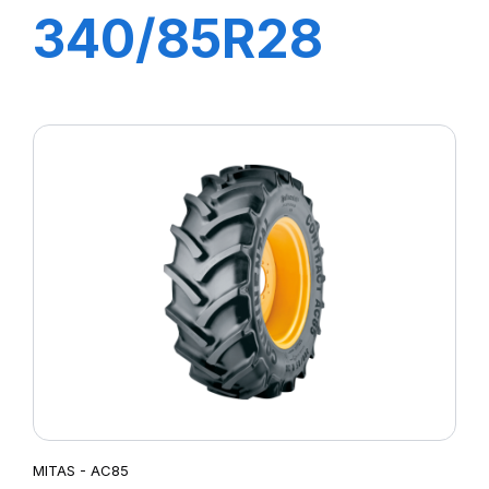
340/85R28
(13.6R28) TL
127A8 (127B)
AC85
MITAS - AC85