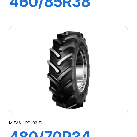
460/85R38
149A8 TL AC85
MITAS - RD-02 TL