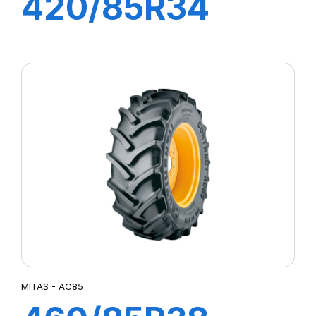
420/85R34
142A8 TL AC85
MITAS - AC85