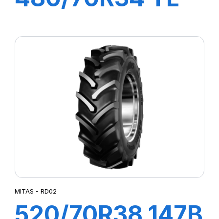
143A8/B AC70 G
MITAS - RD02
520/70R38 147B