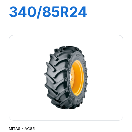
340/85R24
(13.6R24) 125A8
(125B) TL AC85
MITAS
MITAS - AC85