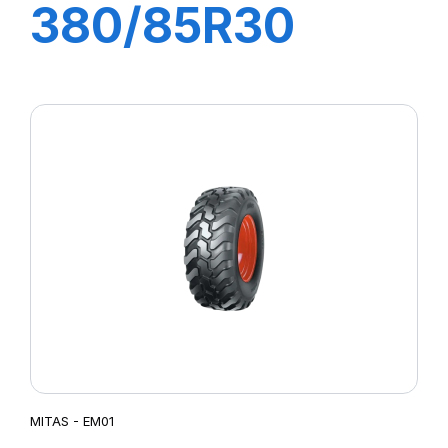
380/85R30
135A8 TL AC85
(14.9R30)
MITAS - EM01