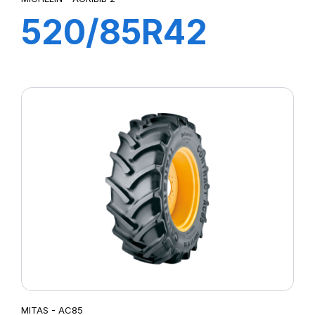
520/85R42
162A8/162B TL
AGRIBIB 2
MITAS - AC85