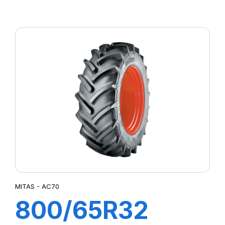
(30.5R32)
172A8 (169B) TL
AC 70 H
MITAS - AC70
800/65R32