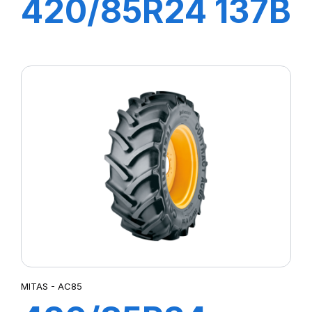
420/85R24 137B
TL RD01
MITAS - AC85