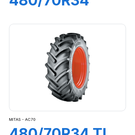
480/70R34
143A8 RD-02 TL
MITAS - AC70
480/70R34 TL