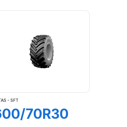
143A8 RD-02
TL
TAS - SFT
600/70R30