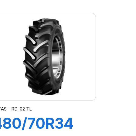
137B TL RD01
TAS - RD-02 TL
480/70R34