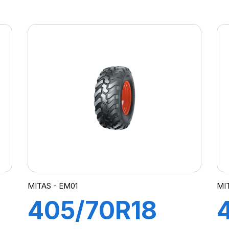
(13.6R28) TL
127A8 (127B)
AC85
MITAS - EM01
MIT
405/70R18