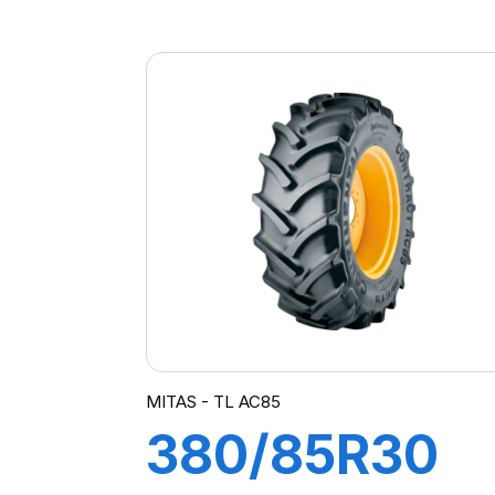
(13.6R24)
125A8 (125B)
TL AC85
MITAS
MITAS - TL AC85
380/85R30