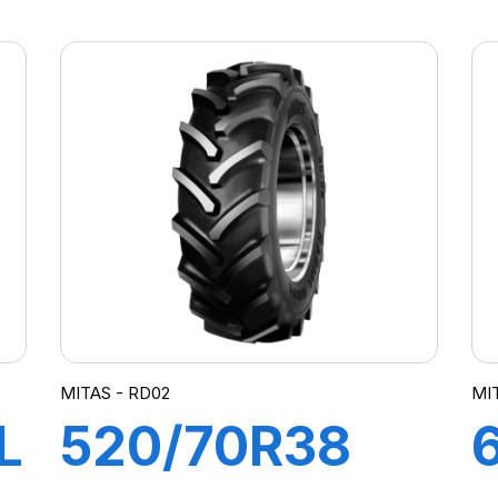
149A8 TL
AC85
MITAS - RD02
MI
L
520/70R38