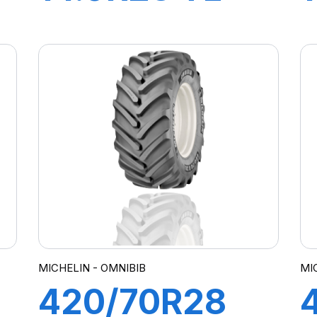
134A8/131B
AGRIBIB
MICHELIN - OMNIBIB
MI
420/70R28