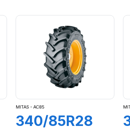
150D OMNIBIB
MITAS - AC85
MI
340/85R28