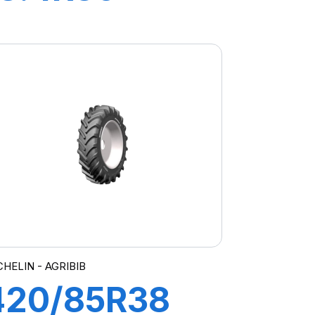
142A8/139B
AGRIBIB
CHELIN - AGRIBIB
420/85R38