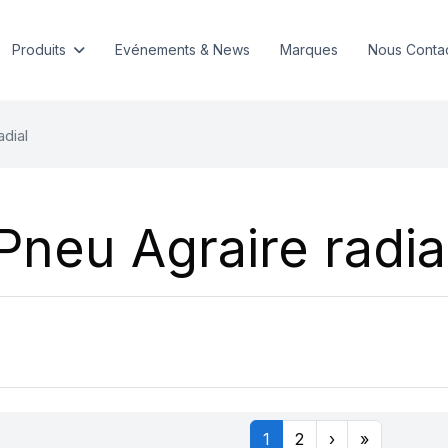
Produits
Evénements & News
Marques
Nous Conta
adial
Pneu Agraire radia
1
2
›
»