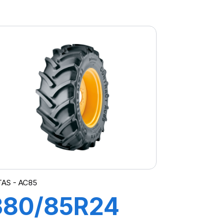
162A8/162B
TL AGRIBIB 2
TAS - AC85
380/85R24