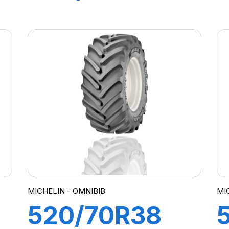
133/131D
OMNIBIB
MICHELIN - OMNIBIB
MIC
520/70R38