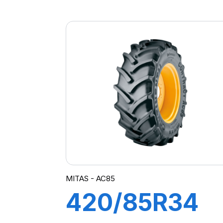
135A8 TL
AC85
(14.9R30)
MITAS - AC85
420/85R34