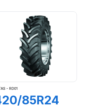
AC85
131A8/131B TL
(14.9R24)
AS - RD01
420/85R24