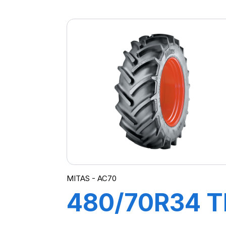
142A8 TL
AC85
MITAS - AC70
480/70R34 T