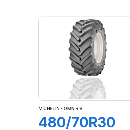
151A8/148B
AGRIBIB
MICHELIN - OMNIBIB
480/70R30