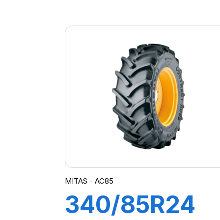
141D TL
OMNIBIB
MITAS - AC85
340/85R24