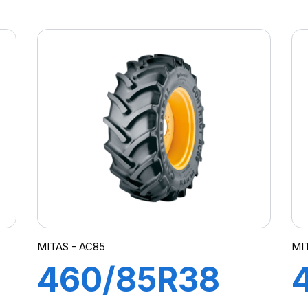
156B (168 A2)
EM-01
MITAS - AC85
MI
460/85R38