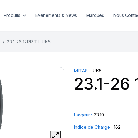
Produits
Evénements & News
Marques
Nous Conta
l
23.1-26 12PR TL UK5
MITAS
- UK5
23.1-26
Largeur :
23.10
Indice de Charge :
162