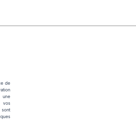
ce de
vation
s une
s vos
 sont
rques