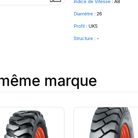
Indice de Vitesse :
A8
Diamètre :
26
Profil :
UK5
Structure :
-
a même marque