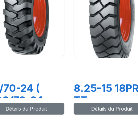
/70-24 (
8.25-15 18P
00/70-24
TT
Détails du Produit
Détails du Produit
4PR TL
FL08+FLAP
PT04
A AIR