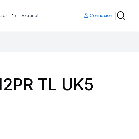
">
Connexion
cter
Extranet
 12PR TL UK5