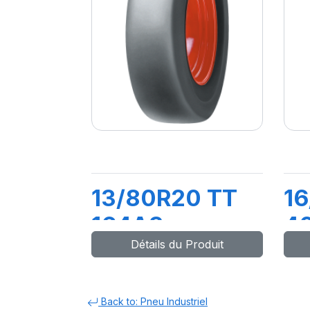
13/80R20 TT
16
164A3
4
Détails du Produit
COMPACTOR
)1
M
Back to: Pneu Industriel