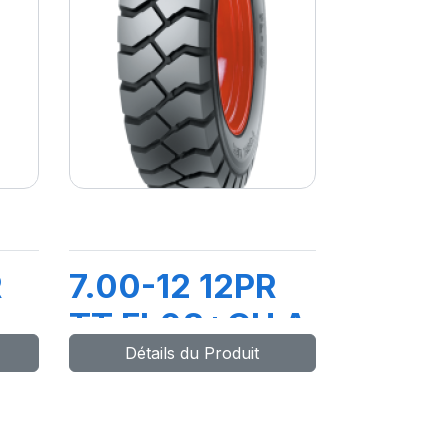
R
7.00-12 12PR
TT FL08+CH A
Détails du Produit
+CH
AIR + FLAP