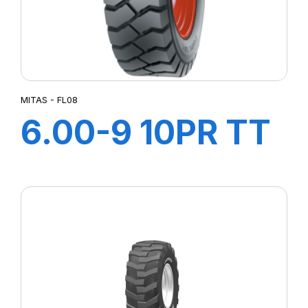
MITAS - FL08
6.00-9 10PR TT
FL08+FLAP+CH
A AIR