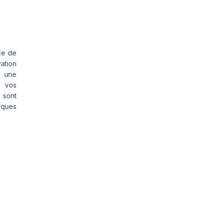
ce de
vation
s une
s vos
 sont
rques