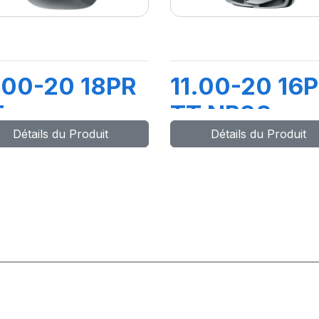
.00-20 18PR
11.00-20 16
T
TT NB38
Détails du Produit
Détails du Produit
OMPACTOR
XTRA