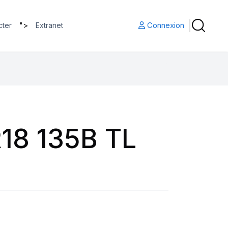
">
Connexion
cter
Extranet
18 135B TL