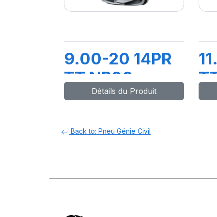
9.00-20 14PR
11
TT NB38
T
Détails du Produit
C
E
Back to: Pneu Génie Civil