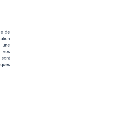
ce de
vation
s une
s vos
 sont
rques