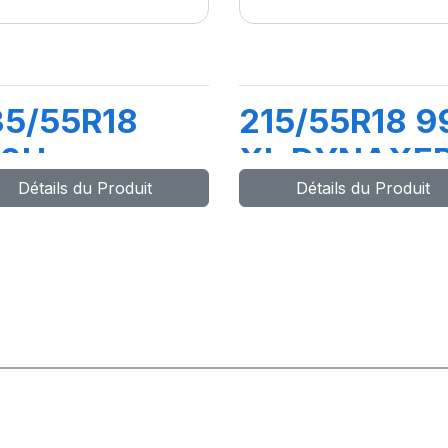
35/55R18
215/55R18 9
00H
XL DYNAXE
Détails du Produit
Détails du Produit
YNAXER HP5
SUV
UV