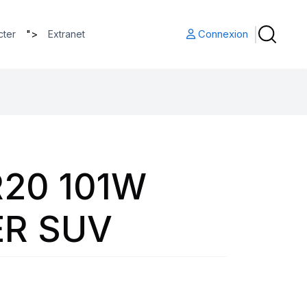
">
Connexion
cter
Extranet
R20 101W
R SUV