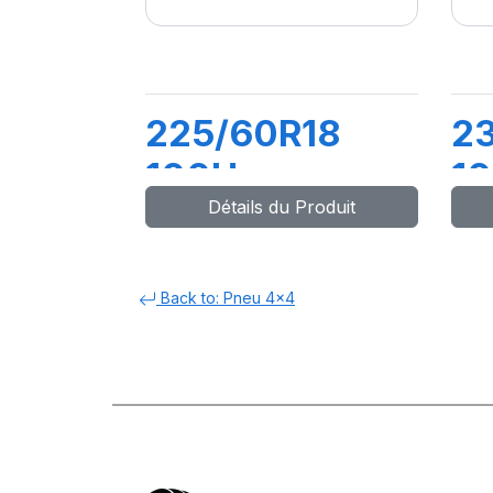
225/60R18
2
100H
1
Détails du Produit
DYNAXER SUV
D
S
Back to: Pneu 4x4