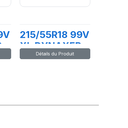
9V
215/55R18 99V
R
XL DYNAXER
Détails du Produit
HP5 SUV