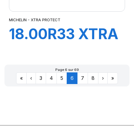
MICHELIN - XTRA PROTECT
18.00R33 XTRA
PROTECT B E4
TL***
Page 6 sur 69
«
‹
3
4
5
6
7
8
›
»