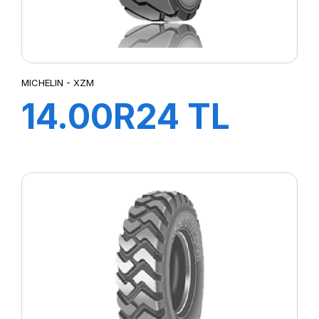
MICHELIN - XZM
14.00R24 TL
XZM 193A5
STABIL'X