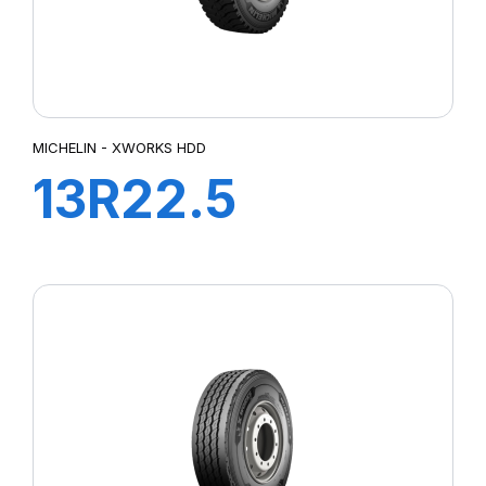
MICHELIN - XWORKS HDD
13R22.5
XWORKS HDD
156/151K