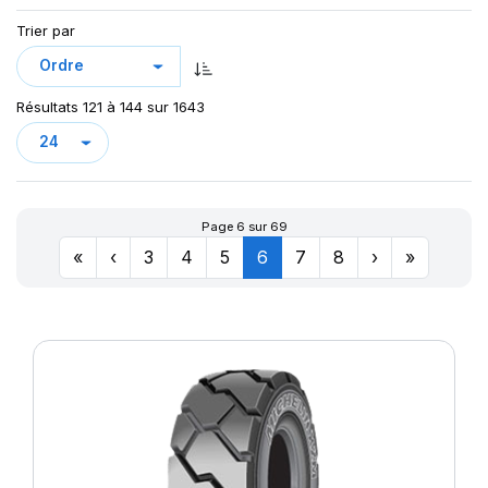
Trier par
Résultats 121 à 144 sur 1643
Page 6 sur 69
«
‹
3
4
5
6
7
8
›
»