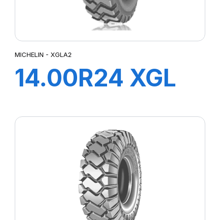
MICHELIN - XGLA2
14.00R24 XGL
A2 TL TG*