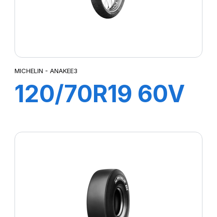
MICHELIN - ANAKEE3
120/70R19 60V
M/C TL/TT
ANAKEE 3 Front