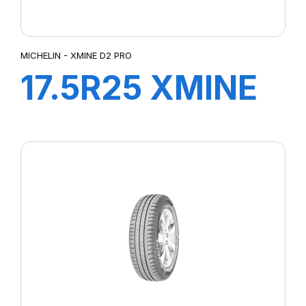
MICHELIN - XMINE D2 PRO
17.5R25 XMINE
D2 PRO L5
TL***