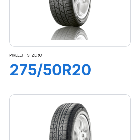
PIRELLI - S-ZERO
275/50R20
113W XL S-ZERO
(MO1)