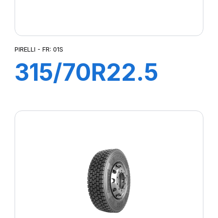
PIRELLI - FR: 01S
315/70R22.5
FR:01S II+
156/150L (154M)
EX+S