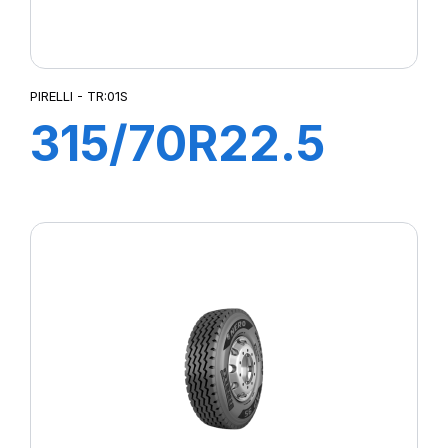
PIRELLI - TR:01S
315/70R22.5
TR:01S II+
154/150L (152M)
M+S