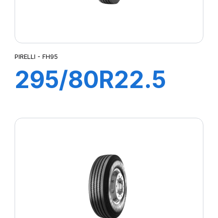
PIRELLI - FH95
295/80R22.5
FH95 COMFORT
154/149M