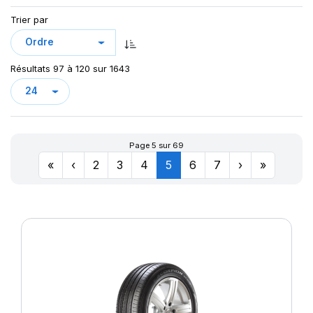
Trier par
Résultats 97 à 120 sur 1643
Page 5 sur 69
«
‹
2
3
4
5
6
7
›
»