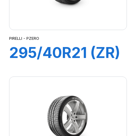
PIRELLI - PZERO
295/40R21 (ZR)
111Y XL PZERO