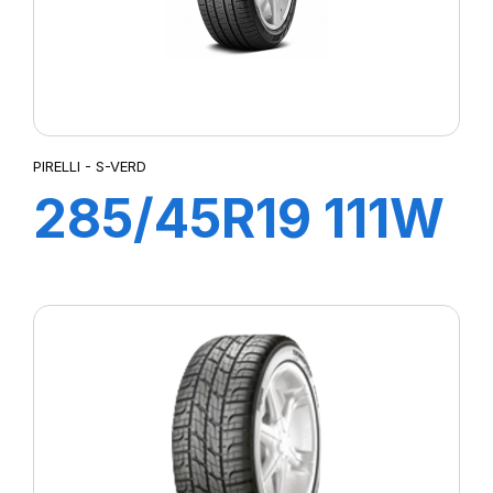
PIRELLI - S-VERD
285/45R19 111W
XL R-F S-VERD
(*)