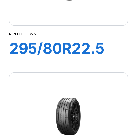
PIRELLI - FR25
295/80R22.5
FR25 PLUS
152/148M