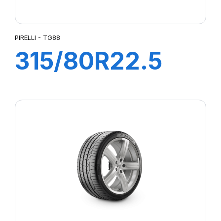
PIRELLI - TG88
315/80R22.5
TG88 156/150K