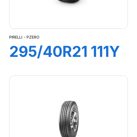
PIRELLI - PZERO
295/40R21 111Y
XL PZERO (MO)