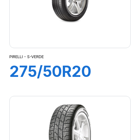
PIRELLI - S-VERDE
275/50R20
109W S-VERDE
(MO)