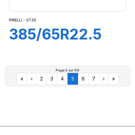
PIRELLI - ST25
385/65R22.5
ST25 160K
(158L) M+S FRT
Page 5 sur 69
«
‹
2
3
4
5
6
7
›
»