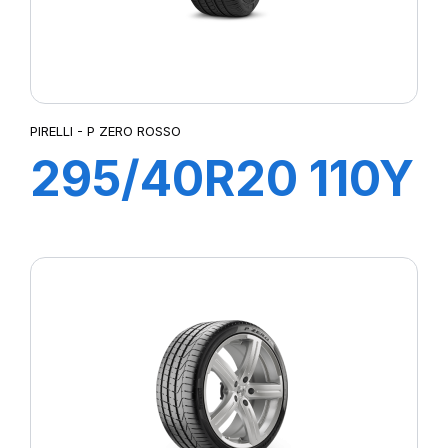
PIRELLI - P ZERO ROSSO
295/40R20 110Y
XL ROSSO (AO)