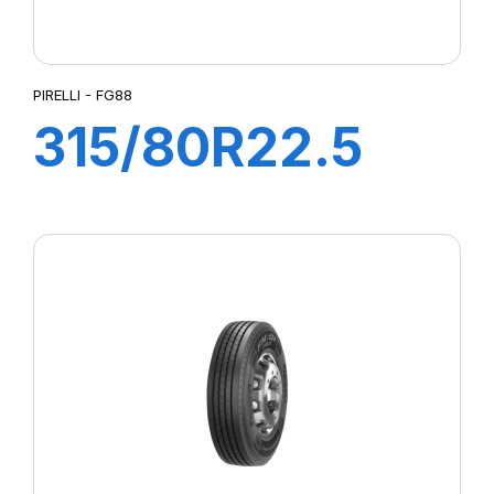
PIRELLI - FG88
315/80R22.5
FG88 156/150K
M+S