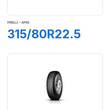
PIRELLI - AP95
315/80R22.5
AP95 156/150K
M+S Diam Nero
Plus