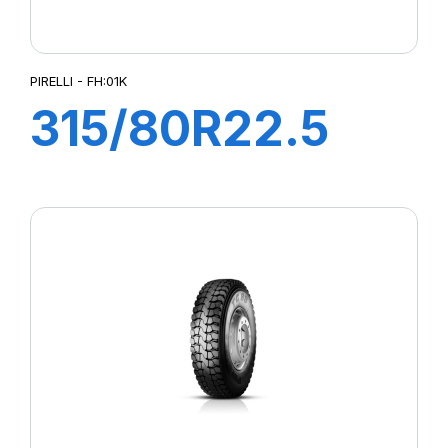
PIRELLI - FH:01K
315/80R22.5
FH:01K 156/150L
(154M)