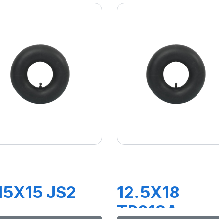
15X15 JS2
12.5X18
TR218A