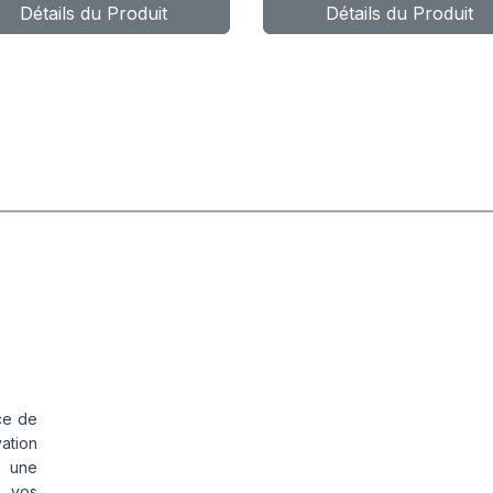
Détails du Produit
Détails du Produit
ce de
vation
s une
s vos