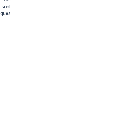
 sont
rques