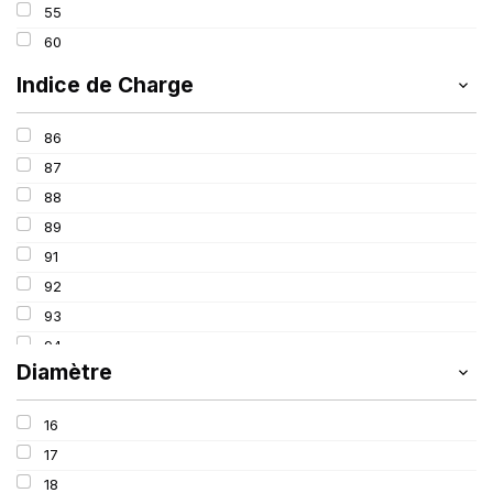
55
60
Indice de Charge
86
87
88
89
91
92
93
94
Diamètre
95
96
16
97
17
98
18