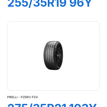
255/35R19 96Y
XL R-F PZERO
PZ4 (*)
PIRELLI - PZERO PZ4