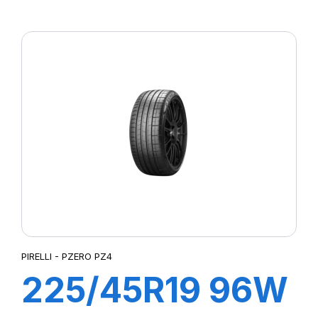
XL R-F P7
CINTURATO (*)
(MOE)
PIRELLI - PZERO PZ4
225/45R19 96W