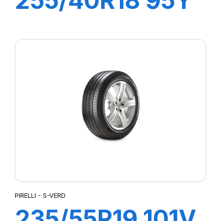
255/40R18 95Y
R-F P7
CINTURATO(*)
PIRELLI - S-VERD
235/55R19 101V