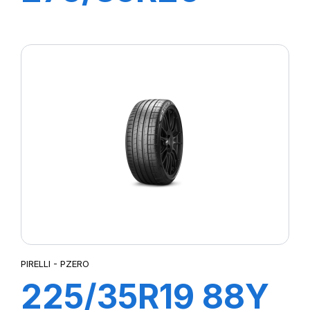
102Y XL R-F
PZERO PZ4(*)
PIRELLI - PZERO
225/35R19 88Y