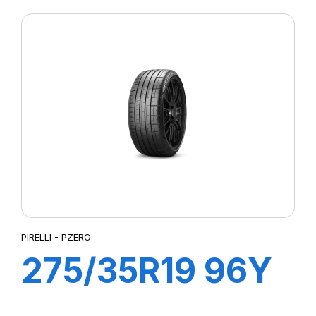
(*)
PIRELLI - PZERO
275/35R19 96Y
R-F PZERO (*)