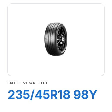
PIRELLI - PZERO R-F ELCT
235/45R18 98Y
XL R-F PZERO