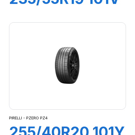
R-F S-VERD
(MOE)
PIRELLI - PZERO PZ4
255/40R20 101Y