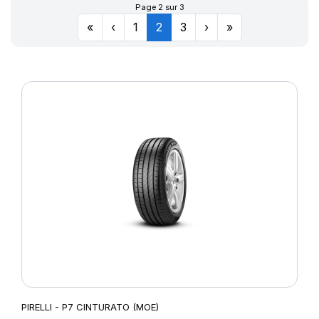
Page 2 sur 3
«
‹
1
2
3
›
»
PIRELLI - P7 CINTURATO (MOE)