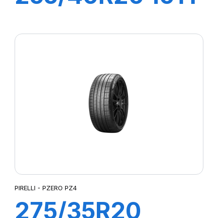
XL R-F P-ZERO
PZ4 (MOE-S)
ncs
PIRELLI - PZERO PZ4
275/35R20