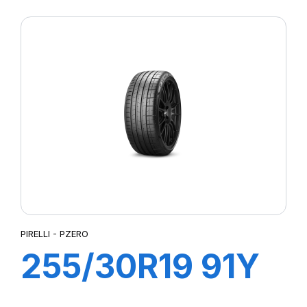
R-F P7
CINTURATO (*)
PIRELLI - PZERO
255/30R19 91Y
XL R-F PZERO