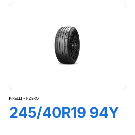
ELT
PIRELLI - PZERO
245/40R19 94Y
R-F PZERO (*)