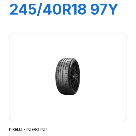
245/40R18 97Y
XL R-F P7
CINTURATO
(MOE)
PIRELLI - PZERO PZ4