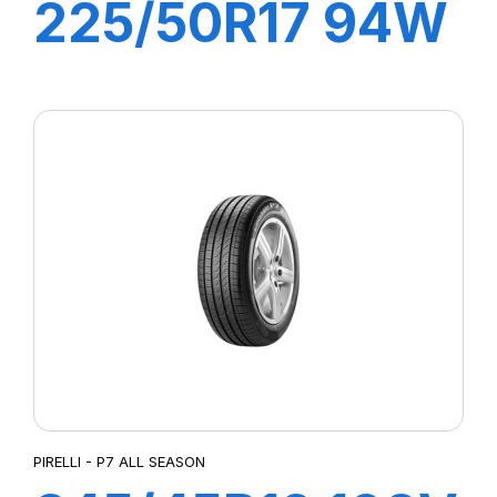
225/50R17 94W
R-F P7
CINTURATO
(MOE)
PIRELLI - P7 ALL SEASON