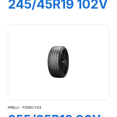
245/45R19 102V
XL R-F P7 ALL
SEASON (*)
PIRELLI - PZERO PZ4