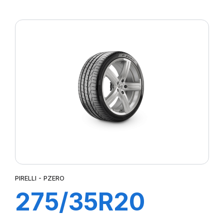
XL R-F PZERO
(*) PZ4
PIRELLI - PZERO
275/35R20