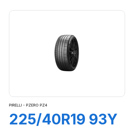
102Y XL R-F
PZERO (MOE)
PIRELLI - PZERO PZ4
225/40R19 93Y