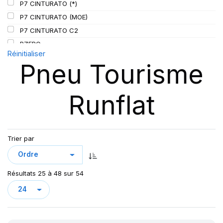
P7 CINTURATO (*)
P7 CINTURATO (MOE)
P7 CINTURATO C2
PZERO
Réinitialiser
P ZERO 5
Pneu Tourisme
PZERO PZ4
PZERO R-F ELCT
Runflat
R-F P7 CINTURATO (*) K1
S-VERD
Trier par
Résultats 25 à 48 sur 54