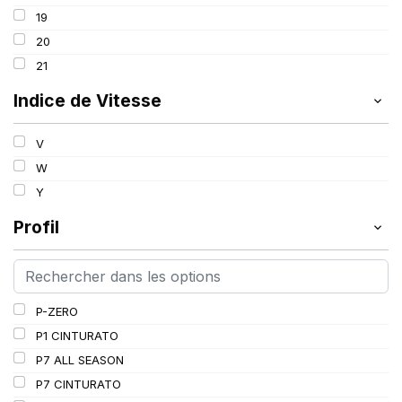
99
19
100
20
101
21
102
Indice de Vitesse
103
V
W
Y
Profil
P-ZERO
P1 CINTURATO
P7 ALL SEASON
P7 CINTURATO