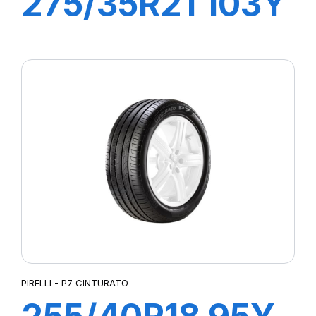
275/35R21 103Y
XL R-F P-ZERO
/PZ4 (*)
PIRELLI - P7 CINTURATO