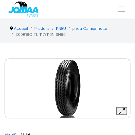
Accueil
Produits
PNEU
pneu Camionnette
7.00R16C TL 117/116N SN66
AMINE
- SN66