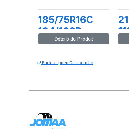
185/75R16C
21
104/102R
11
Détails du Produit
MAXMILER EX
M
Back to: pneu Camionnette