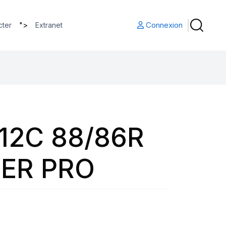
">
Connexion
cter
Extranet
12C 88/86R
ER PRO