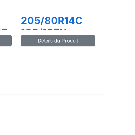
205/80R14C
PR
109/107N
Détails du Produit
MAXMILER-X