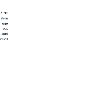
ce de
vation
s une
s vos
 sont
rques