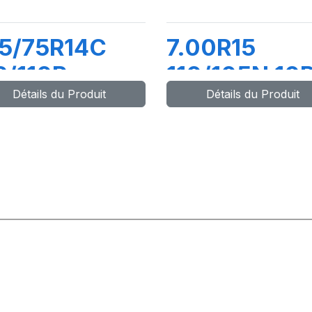
5/75R14C
7.00R15
2/110R
110/105N 10
Détails du Produit
Détails du Produit
AXWAY
SUPER
TRAVELLER
668