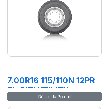
7.00R16 115/110N 12PR
TL GITI UTILITY
Détails du Produit
668+FLAP+CH