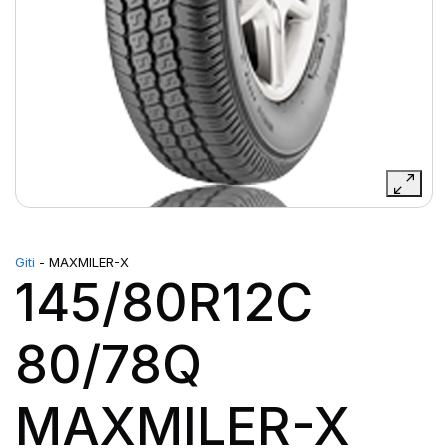
Giti
- MAXMILER-X
145/80R12C
80/78Q
MAXMILER-X