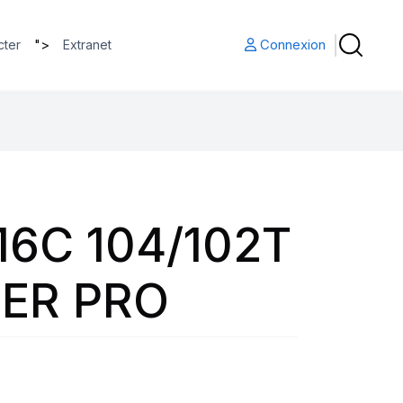
">
Connexion
cter
Extranet
16C 104/102T
ER PRO