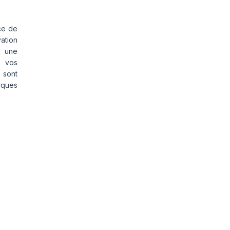
ce de
vation
s une
s vos
 sont
rques