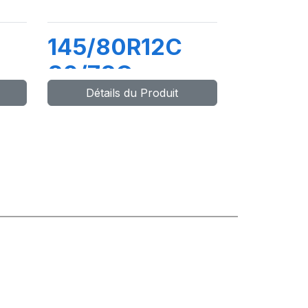
145/80R12C
80/78Q
Détails du Produit
-X
MAXMILER-X