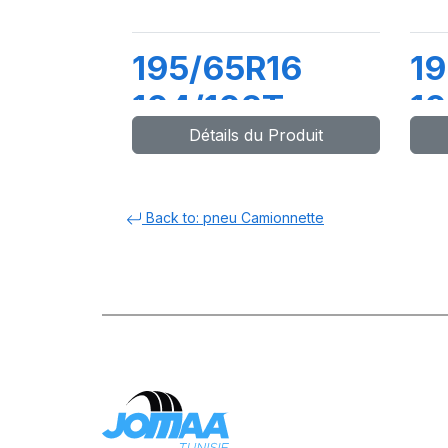
195/65R16
1
104/102T
10
Détails du Produit
MAXMILER
M
PRO
Back to: pneu Camionnette