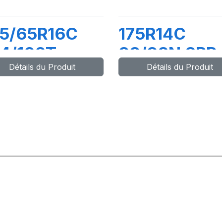
95/65R16C
175R14C
4/102T
99/98N 8PR
Détails du Produit
Détails du Produit
AXMILER EX
MAXMILLER