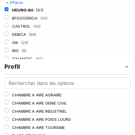
×
Effacer
HEUNG AH
(81)
BFGOODRICH
(34)
CASTROL
(59)
DEBICA
(68)
Giti
(29)
IRIS
(8)
ITALMATIC
(60)
Profil
KLEBER
(116)
LASSA
(174)
LING LONG
(152)
MICHELIN
(345)
CHAMBRE A AIRE AGRAIRE
MITAS
(95)
CHAMBRE A AIRE GENIE CIVIL
Mondolfo ferro
(31)
CHAMBRE A AIRE INDUSTRIEL
PIRELLI
(419)
CHAMBRE A AIRE POIDS LOURD
PROMETEON
(18)
CHAMBRE A AIRE TOURISME
SCHRADER
(24)