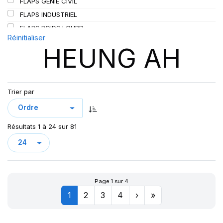
FLAPS GENIE CIVIL
SIOC
(23)
FLAPS INDUSTRIEL
SPEEDWAYS
(64)
FLAPS POIDS LOURD
STICA
(3)
Réinitialiser
HEUNG AH
TIGAR
(24)
Trier par
Résultats 1 à 24 sur 81
Page 1 sur 4
1
2
3
4
›
»