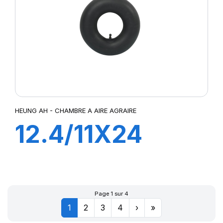
HEUNG AH - CHAMBRE A AIRE AGRAIRE
12.4/11X24
TR218A
Page 1 sur 4
1
2
3
4
›
»