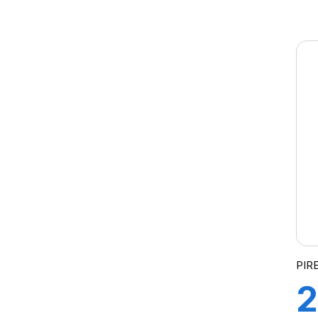
9
V
S
PIRE
2