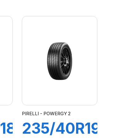
112R
CARRIER
LT01
PIRELLI - POWERGY 2
18
235/40R19