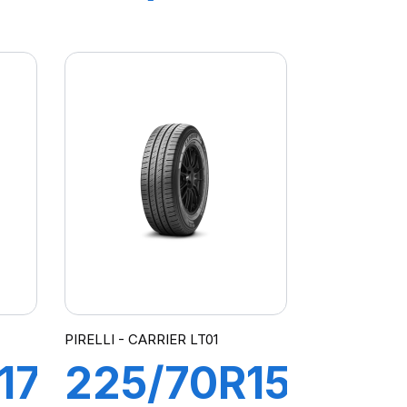
104V XL
POWERGY
PIRELLI - CARRIER LT01
17
225/70R15C