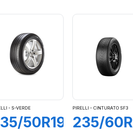
1Y XL P
95Y XL
ERO PZ4
POWER
A01)
2
ELLI - S-VERDE
PIRELLI - CINTURATO SF3
35/50R19
235/60R