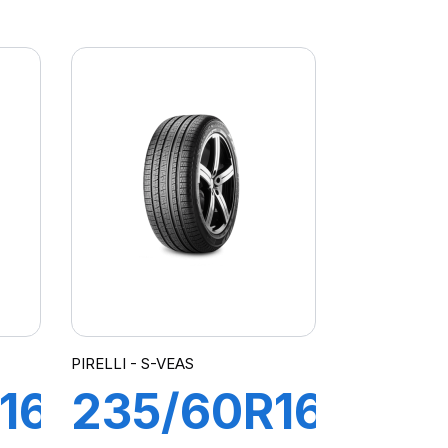
96Y XL
GY
POWERGY
2
PIRELLI - S-VEAS
16
235/60R16