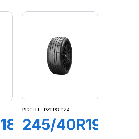
P-
95Y XL R-
Z4
F PZERO
(*)(MOE)
PIRELLI - PZERO PZ4
18
245/40R19