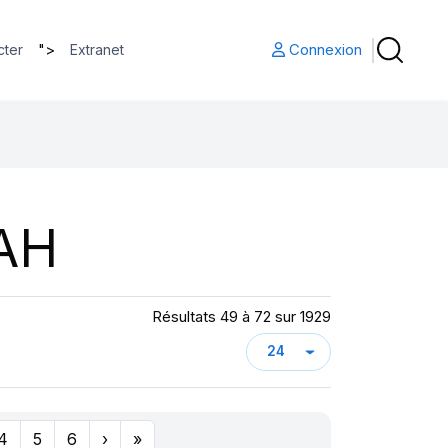
">
Connexion
cter
Extranet
AH
Résultats 49 à 72 sur 1929
4
5
6
›
»