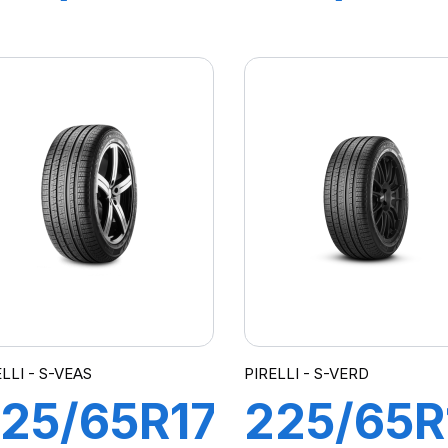
9V S-
100H S-
ERDE All
VERD
eason
LLI - S-VEAS
PIRELLI - S-VERD
25/65R17
225/65R