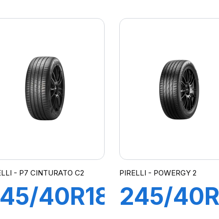
15R
92Y XL 
ARRIE
ZERO P
ELLI - P7 CINTURATO C2
PIRELLI - POWERGY 2
45/40R18
245/40R