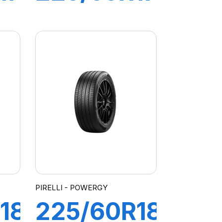
101Y XL
GY
POWERGY
2
PIRELLI - POWERGY
18
225/60R18