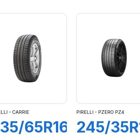
9V s-i S-
100H
VERDE
CINTUR
SF3
LLI - CARRIE
PIRELLI - PZERO PZ4
35/65R16C
245/35R