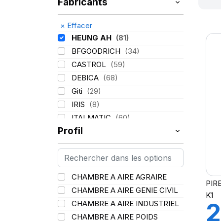
Fabricants
×
Effacer
HEUNG AH
(81)
BFGOODRICH
(34)
CASTROL
(59)
DEBICA
(68)
Giti
(29)
IRIS
(8)
ITALMATIC
(60)
Profil
KLEBER
(116)
LASSA
(174)
LING LONG
(152)
MICHELIN
(345)
CHAMBRE A AIRE AGRAIRE
PIR
MITAS
(95)
CHAMBRE A AIRE GENIE CIVIL
K1
Mondolfo ferro
(31)
2
CHAMBRE A AIRE INDUSTRIEL
PIRELLI
(419)
CHAMBRE A AIRE POIDS