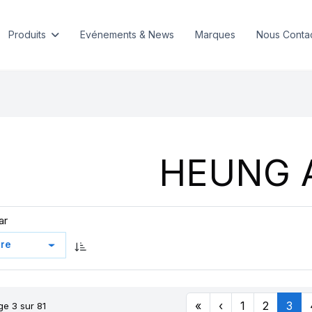
Produits
Evénements & News
Marques
Nous Conta
HEUNG 
ar
«
‹
1
2
3
ge 3 sur 81