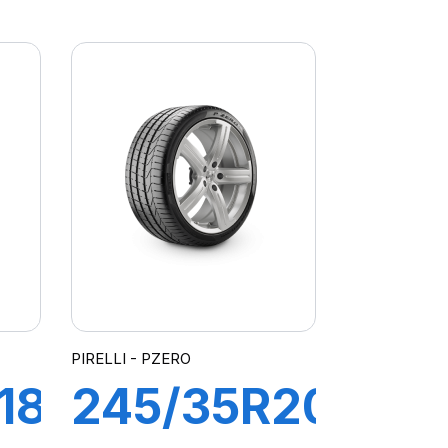
100H S-
ATO
VEAS
PIRELLI - PZERO
18
245/35R20