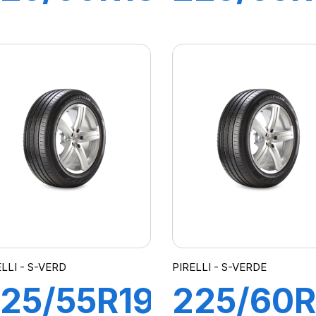
5W R-F
101Y XL
7
POWER
CINTURATO
*) K1
ELLI - S-VERD
PIRELLI - S-VERDE
25/55R19
225/60R