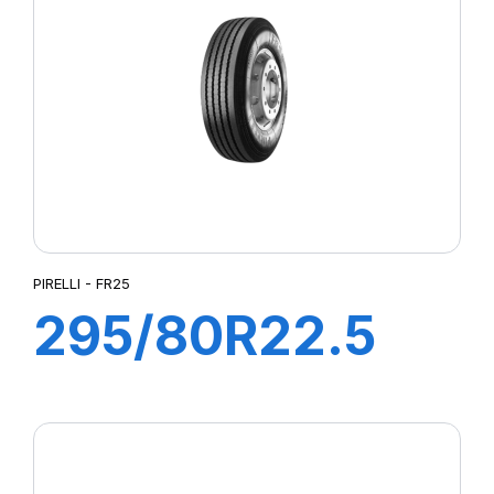
PIRELLI - FR25
295/80R22.5
FR25 PLUS
152/148M