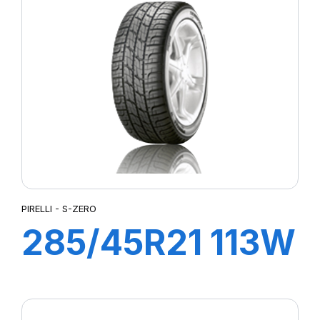
(*)
PIRELLI - S-ZERO
285/45R21 113W
XL S-ZERO