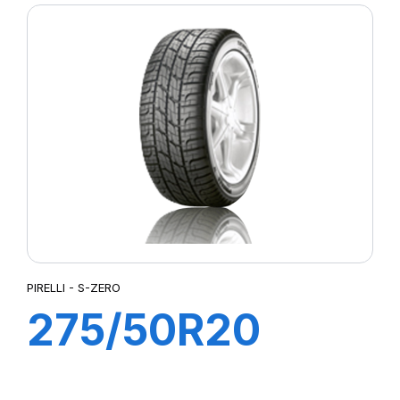
(MO)
PIRELLI - S-ZERO
275/50R20
113W XL S-ZERO