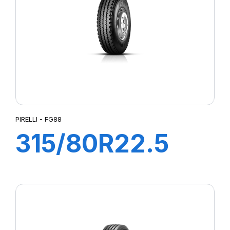
Plus
PIRELLI - FG88
315/80R22.5
FG88 156/150K
M+S