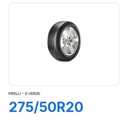
(MO)
PIRELLI - S-VERDE
275/50R20
109W S-VERDE