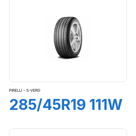
(M0)
PIRELLI - S-VERD
285/45R19 111W
XL R-F S-VERD