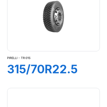
EX+S
PIRELLI - TR:01S
315/70R22.5
TR:01S II+
154/150L (152M)