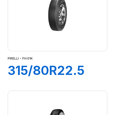
PIRELLI - FH:01K
315/80R22.5
FH:01K 156/150L
(154M)