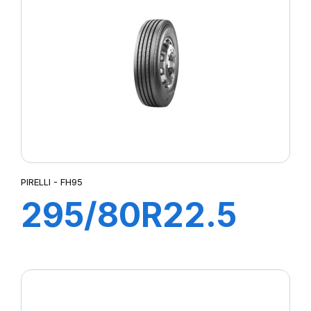
PIRELLI - FH95
295/80R22.5
FH95 COMFORT
154/149M