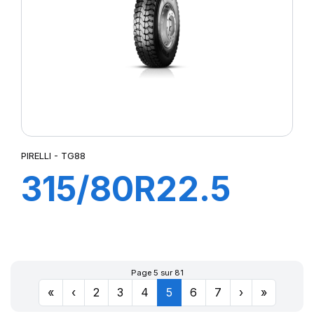
PIRELLI - TG88
315/80R22.5
TG88 156/150K
Page 5 sur 81
«
‹
2
3
4
5
6
7
›
»