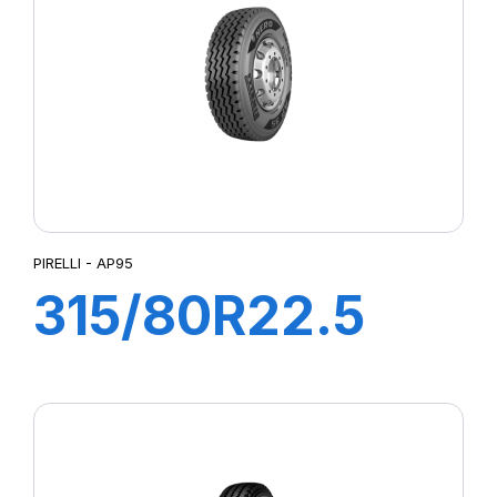
M+S
PIRELLI - AP95
315/80R22.5
AP95 156/150K
M+S Diam Nero