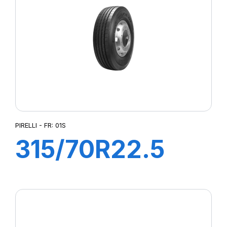
PIRELLI - FR: 01S
315/70R22.5
FR:01S II+
156/150L (154M)