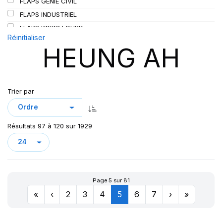
FLAPS GENIE CIVIL
SIOC
(23)
FLAPS INDUSTRIEL
SPEEDWAYS
(64)
FLAPS POIDS LOURD
STICA
(3)
Réinitialiser
HEUNG AH
TIGAR
(24)
Trier par
Résultats 97 à 120 sur 1929
Page 5 sur 81
«
‹
2
3
4
5
6
7
›
»