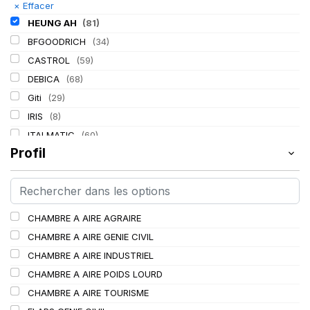
×
Effacer
HEUNG AH
(81)
BFGOODRICH
(34)
CASTROL
(59)
DEBICA
(68)
Giti
(29)
IRIS
(8)
ITALMATIC
(60)
Profil
KLEBER
(116)
LASSA
(174)
LING LONG
(152)
MICHELIN
(345)
CHAMBRE A AIRE AGRAIRE
MITAS
(95)
CHAMBRE A AIRE GENIE CIVIL
Mondolfo ferro
(31)
CHAMBRE A AIRE INDUSTRIEL
PIRELLI
(419)
CHAMBRE A AIRE POIDS LOURD
PROMETEON
(18)
CHAMBRE A AIRE TOURISME
SCHRADER
(24)