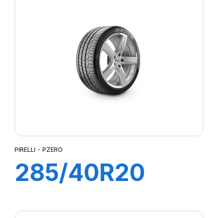
s-i (*)
PIRELLI - PZERO
285/40R20
104Y PZERO (*)