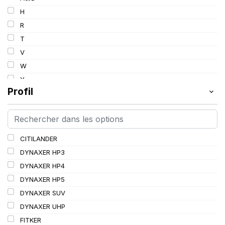
103
H
103/101
R
104/102
T
105
V
107/105
W
109
Y
109/106
Profil
109/107
110/108
112A8/109B
CITILANDER
114/111
DYNAXER HP3
115/113
DYNAXER HP4
116/113
DYNAXER HP5
116/114
DYNAXER SUV
127/127
DYNAXER UHP
144/141
FITKER