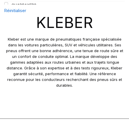
QUADRAXER2
Réinitialiser
SUP 8L
KLEBER
TRAKER
TRANSPRO
TRANSPRO 2
Kleber est une marque de pneumatiques française spécialisée
XL DYNAXER UHP
dans les voitures particulières, SUV et véhicules utilitaires. Ses
pneus offrent une bonne adhérence, une tenue de route sûre et
un confort de conduite optimal. La marque développe des
gammes adaptées aux routes urbaines et aux trajets longue
distance. Grâce à son expertise et à des tests rigoureux, Kleber
garantit sécurité, performance et fiabilité. Une référence
reconnue pour les conducteurs recherchant des pneus sûrs et
durables.